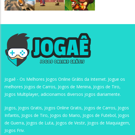
Jogaê
Jogaê
Jogaê
Jogaê
Jogaê
Jogaê
Jogaê
Jogaê - Os Melhores Jogos Online Grátis da Internet. Jogue os
melhores Jogos de Carros, Jogos de Menina, Jogos de Tiro,
Jogos Multiplayer, adicionamos diversos jogos diariamente.
Jogos, Jogos Gratis, Jogos Online Gratis, Jogos de Carros, Jogos
Infantis, Jogos de Tiro, Jogos do Mario, Jogos de Futebol, Jogos
de Guerra, Jogos de Luta, Jogos de Vestir, Jogos de Maquiagem,
Jogos Friv.