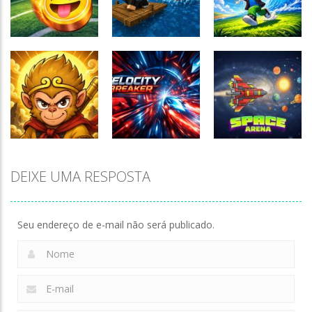
Fishing: Catch
Obby Escape
TIny Football
the Secret
from Tsunami
Cup 2026
Brainrot
Brainrot
156
192
166
DEIXE UMA RESPOSTA
Meme
Velocity
Myth:Wukong
Breaker
Space Arena
137
168
165
Seu endereço de e-mail não será publicado.