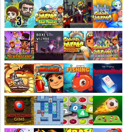
Jogaê
Jogaê
Jogaê
Jogaê
Jogaê
Jogaê
Jogaê
Jogaê
Jogaê
Jogaê
Jogaê
Jogaê
Jogaê
Jogaê
Jogaê
Jogaê