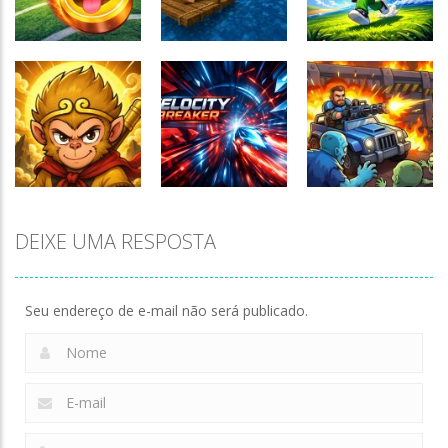
Fishing: Catch
Obby Escape
TIny Football
the Secret
from Tsunami
Cup 2026
Brainrot
Brainrot
150
182
158
Zombie
DEIXE UMA RESPOSTA
Meme
Velocity
Defense: Last
Myth:Wukong
Breaker
Stand
136
166
133
Seu endereço de e-mail não será publicado.