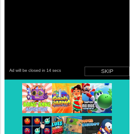
Mario Bros World
-
Mario Bros World um novo tip
Angry Birds
-
O Angry Birds se arrisca na Star Cu
Super Bomberman
-
Super Bomberman foi o prim