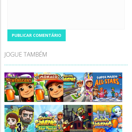
JOGUE TAMBÉM
Jogaê
Jogaê
Jogaê
Jogaê