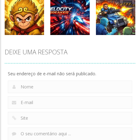
TIny Football
the Secret
from Tsunami
Cup 2026
Brainrot
Brainrot
147
180
157
Zombie
DEIXE UMA RESPOSTA
Meme
Velocity
Defense: Last
Myth:Wukong
Breaker
Stand
133
162
132
Seu endereço de e-mail não será publicado.