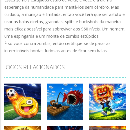
esperança da humanidade para mantê-los sem cérebro. Mas
cuidado, a munição é limitada, então você terá que ser astuto e
usar as balas diretas, granadas, splits e buckshots da maneira
mais eficaz possível para sobreviver aos 960 níveis. Um homem,
uma espingarda e um monte de zumbis estúpidos.
É só você contra zumbis, então certifique-se de parar as
intermináveis hordas furiosas antes de ficar sem balas
JOGOS RELACIONADOS
Fishing: Catch
Obby Escape