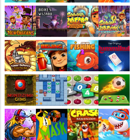
Jogaê
Jogaê
Jogaê
Jogaê
Jogaê
Jogaê
Jogaê
Jogaê
Jogaê
Jogaê
Jogaê
Jogaê
Jogaê
Jogaê
Jogaê
Jogaê