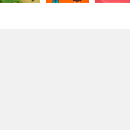
Obby Universe:
Defense Tower
Mini Games
Health
2025
Online
Protection
231
269
Os Melhores Jogos Online Grátis
Jogos, Jogos Gratis, Jogos Online