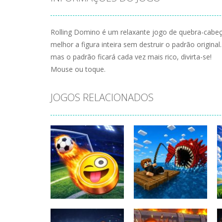
Rolling Domino é um relaxante jogo de quebra-cabe
melhor a figura inteira sem destruir o padrão origin
mas o padrão ficará cada vez mais rico, divirta-se!
Mouse ou toque.
JOGOS RELACIONADOS