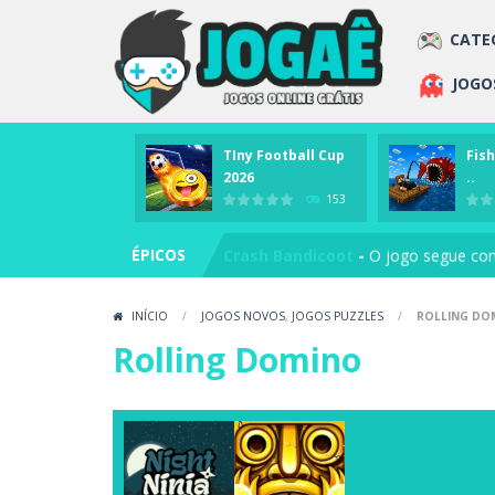
CATE
Jogos 
Jogos
Jogos
Jogos
Jogos
Jogos
Jogos
Jogos
Jogo
Jogo
Jogo
Jogo
Jogo
Jogo
Jogo
JOGO
TIny Football Cup
Fish
Angry Birds
-
O Angry Birds se arris
2026
..
153
Super Bomberman
-
Super Bomberma
ÉPICOS
Crash Bandicoot
-
O jogo segue com
Super Smash Remix
-
Se tem saudad
INÍCIO
/
JOGOS NOVOS
,
JOGOS PUZZLES
/
ROLLING DO
Subway Surf: Mônaco
-
Concordo – 
Rolling Domino
Plants vs Zombies
-
Só mesmo as pl
Silent Hill
-
Após sofrer um acidente 
Tekken 3
-
Lute em cenários diferen