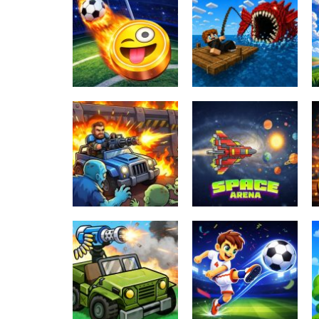
Fishing: Catch
TIny Football Cup
the Secret
2026
Brainrot
153
191
Zombie Defense:
Last Stand
Space Arena
136
164