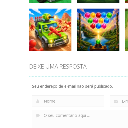
Tank Strike
Football
Wasteland Rogue
Superstars 2026
167
143
DEIXE UMA RESPOSTA
Bubble Shooter
Scrap Car Merge
Vale
Seu endereço de e-mail não será publicado.
145
166