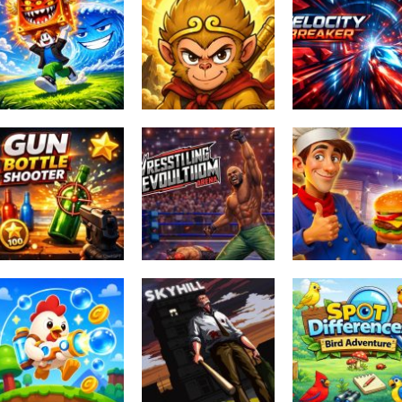
Obby Escape
from Tsunami
Meme
Brainrot
Myth:Wukong
Velocity Breake
165
136
Bottle Storm:
Wrestling
Elite Beach
Revolution Arena
Burger Here
164
141