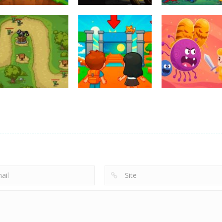
SKYHILL: Escape
From the
Spot Differenc
Bubble Blasters
Skyscraper!
Bird Adventure
162
137
Obby Universe:
Defense Tower
Mini Games
Health
2025
Online
Protection
231
269