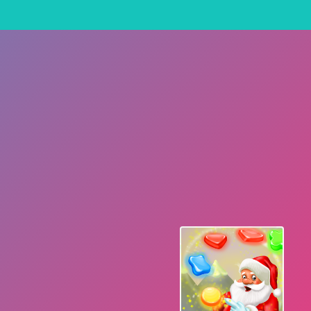
n foi o primeiro jogo Bomberman a aparecer no SNES, e o primeiro 