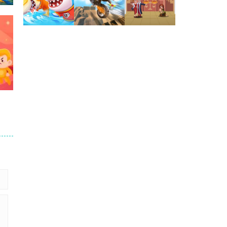
Jogaê
Jogaê
Jogaê
es
Jogaê
Jogaê
Jogaê
152
251