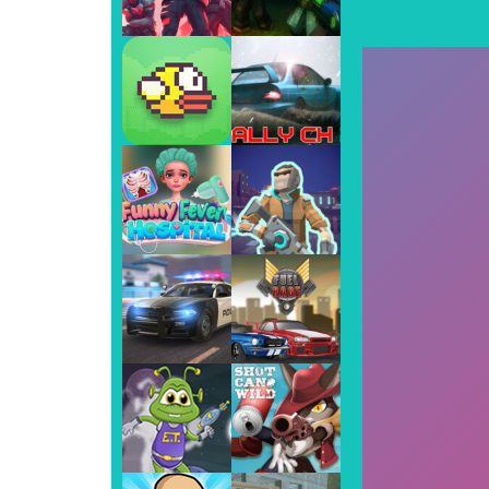
Super Bomberman
-
Super Bomberma
Play
Play
Play
Play
Play
Play
Play
Play