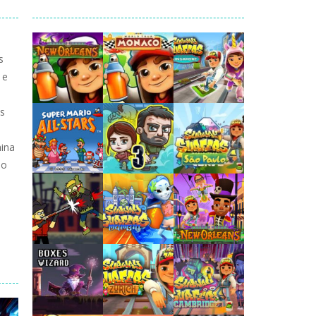
s
 e
is
mina
Jogaê
Jogaê
Jogaê
do
Jogaê
Jogaê
Jogaê
Jogaê
Jogaê
Jogaê