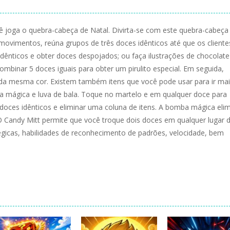
ê joga o quebra-cabeça de Natal. Divirta-se com este quebra-cabeça
vimentos, reúna grupos de três doces idênticos até que os cliente
idênticos e obter doces despojados; ou faça ilustrações de chocolate
binar 5 doces iguais para obter um pirulito especial. Em seguida,
es da mesma cor. Existem também itens que você pode usar para ir ma
ba mágica e luva de bala. Toque no martelo e em qualquer doce para
 doces idênticos e eliminar uma coluna de itens. A bomba mágica eli
O Candy Mitt permite que você troque dois doces em qualquer lugar 
atégicas, habilidades de reconhecimento de padrões, velocidade, bem