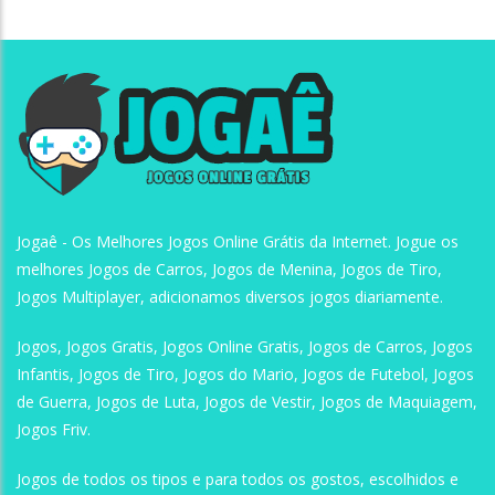
Jogaê
Jogaê
Jogaê
Jogaê - Os Melhores Jogos Online Grátis da Internet. Jogue os
melhores Jogos de Carros, Jogos de Menina, Jogos de Tiro,
Jogos Multiplayer, adicionamos diversos jogos diariamente.
Jogos, Jogos Gratis, Jogos Online Gratis, Jogos de Carros, Jogos
Infantis, Jogos de Tiro, Jogos do Mario, Jogos de Futebol, Jogos
de Guerra, Jogos de Luta, Jogos de Vestir, Jogos de Maquiagem,
Jogos Friv.
Jogos de todos os tipos e para todos os gostos, escolhidos e