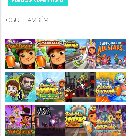
JOGUE TAMBÉM
Jogaê
Jogaê
Jogaê
Jogaê
Jogaê
Jogaê
Jogaê
Jogaê