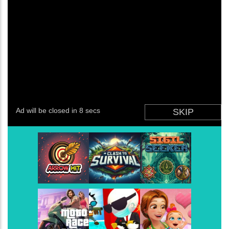
Play
Play
Play