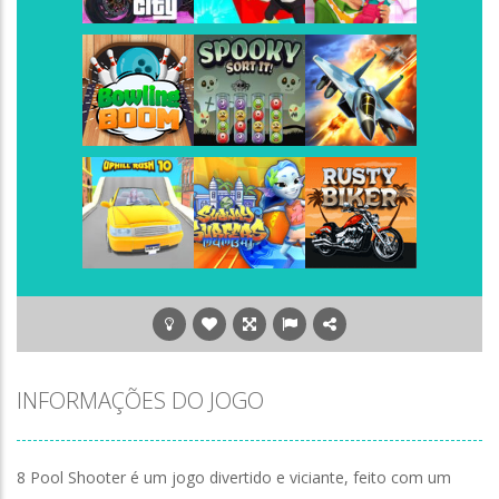
Play
Play
Play
Play
Play
Play
Play
Play
Play
INFORMAÇÕES DO JOGO
8 Pool Shooter é um jogo divertido e viciante, feito com um