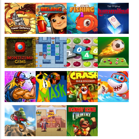
Jogaê
Jogaê
Jogaê
Jogaê
Jogaê
Jogaê
Jogaê
Jogaê
Jogaê
Jogaê
Jogaê
Jogaê
Jogaê
Jogaê
Jogaê
Jogaê