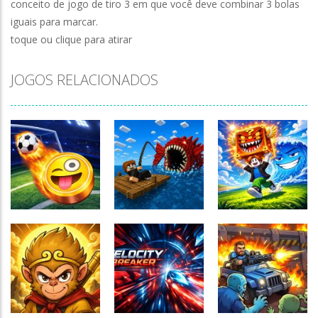
conceito de jogo de tiro 3 em que você deve combinar 3 bolas
iguais para marcar.
toque ou clique para atirar
JOGOS RELACIONADOS
Fishing: Catch
Obby Escape
TIny Football
the Secret
from Tsunami
Cup 2026
Brainrot
Brainrot
156
192
166