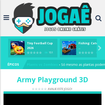
Angry Birds
-
O Angry Birds se arrisca na Star Cu
Super Bomberman
-
Super Bomberman foi o prim
Crash Bandicoot
-
O jogo segue como aventuras d
TIny Football Cup
Fishing: Catch th
Super Smash Remix
-
Se tem saudades de jogar S

2026
..
151
187
Subway Surf: Mônaco
-
Concordo – há muito temp
ÉPICOS
Plants vs Zombies
-
Só mesmo as plantas podem p
Tekken 3
-
Lute em cenários diferentes com os lu
Army Playground 3D
Super Mario All-Stars
-
Super Mario All-Stars é u
AVALIE ESTE JOGO!
Mario Bros World
-
Mario Bros World um novo tip
Angry Birds
-
O Angry Birds se arrisca na Star Cu