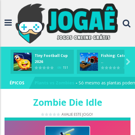
Angry Birds
-
O Angry Birds se arrisca na Star Cu
Super Bomberman
-
Super Bomberman foi o prim
Crash Bandicoot
-
O jogo segue como aventuras d
TIny Football Cup
Fishing: Catch th
Super Smash Remix
-
Se tem saudades de jogar S

2026
..
151
187
Subway Surf: Mônaco
-
Concordo – há muito temp
Plants vs Zombies
-
Só mesmo as plantas podem p
ÉPICOS
Tekken 3
-
Lute em cenários diferentes com os lu
Zombie Die Idle
Super Mario All-Stars
-
Super Mario All-Stars é u
AVALIE ESTE JOGO!
Mario Bros World
-
Mario Bros World um novo tip
Angry Birds
-
O Angry Birds se arrisca na Star Cu