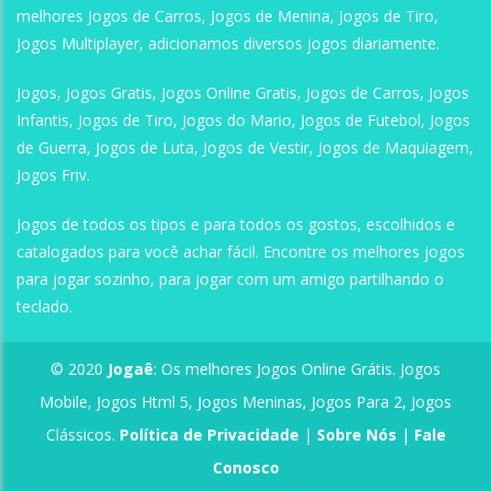
melhores Jogos de Carros, Jogos de Menina, Jogos de Tiro,
Jogos Multiplayer, adicionamos diversos jogos diariamente.
Jogos, Jogos Gratis, Jogos Online Gratis, Jogos de Carros, Jogos
Infantis, Jogos de Tiro, Jogos do Mario, Jogos de Futebol, Jogos
de Guerra, Jogos de Luta, Jogos de Vestir, Jogos de Maquiagem,
Jogos Friv.
Jogos de todos os tipos e para todos os gostos, escolhidos e
catalogados para você achar fácil. Encontre os melhores jogos
para jogar sozinho, para jogar com um amigo partilhando o
teclado.
© 2020
Jogaê
: Os melhores Jogos Online Grátis. Jogos
Mobile, Jogos Html 5, Jogos Meninas, Jogos Para 2, Jogos
Clássicos.
Política de Privacidade
|
Sobre Nós
|
Fale
Conosco