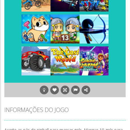
Play
Play
Play
Play
Play
Play
Play
Play
Play
Play
Play
Play
INFORMAÇÕES DO JOGO
Acerte as pás de pinball para marcar gols. Marque 10 gols para