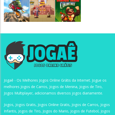
Jogaê
Jogaê
Jogaê
Jogaê
Jogaê
Jogaê
Jogaê
Jogaê - Os Melhores Jogos Online Grátis da Internet. Jogue os
melhores Jogos de Carros, Jogos de Menina, Jogos de Tiro,
Jogos Multiplayer, adicionamos diversos jogos diariamente.
Jogos, Jogos Gratis, Jogos Online Gratis, Jogos de Carros, Jogos
Infantis, Jogos de Tiro, Jogos do Mario, Jogos de Futebol, Jogos