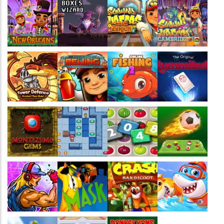
Jogaê
Jogaê
Jogaê
Jogaê
Jogaê
Jogaê
Jogaê
Jogaê
Jogaê
Jogaê
Jogaê
Jogaê
Jogaê
Jogaê
Jogaê
Jogaê