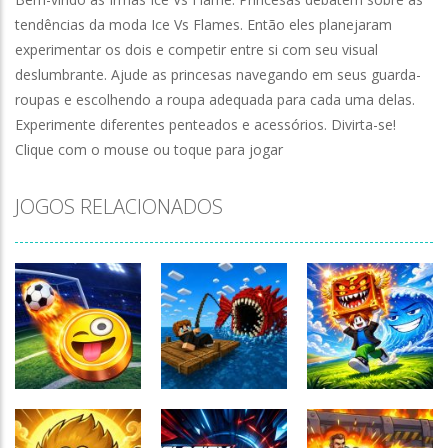
tendências da moda Ice Vs Flames. Então eles planejaram
experimentar os dois e competir entre si com seu visual
deslumbrante. Ajude as princesas navegando em seus guarda-
roupas e escolhendo a roupa adequada para cada uma delas.
Experimente diferentes penteados e acessórios. Divirta-se!
Clique com o mouse ou toque para jogar
JOGOS RELACIONADOS
Fishing: Catch
Obby Escape
TIny Football
the Secret
from Tsunami