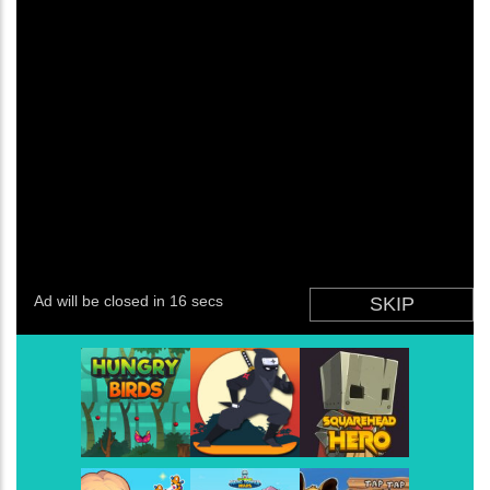
Mario Bros World
-
Mario Bros World um novo tip
Angry Birds
-
O Angry Birds se arrisca na Star Cu
Super Bomberman
-
Super Bomberman foi o prim