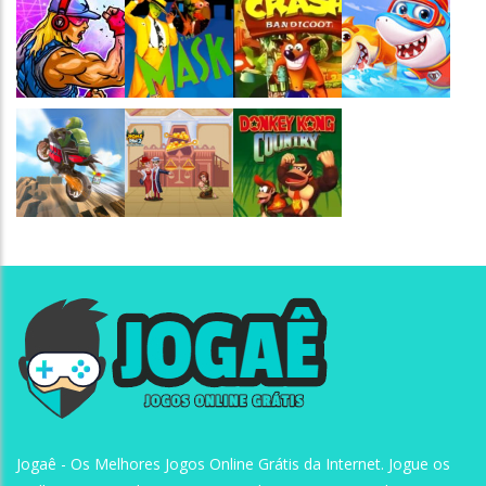
Jogaê
Jogaê
Jogaê
Jogaê
Jogaê
Jogaê
Jogaê
Jogaê
Jogaê
Jogaê
Jogaê
Jogaê - Os Melhores Jogos Online Grátis da Internet. Jogue os