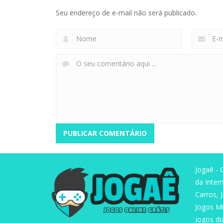
Scrap Car Merge
Vale
Seu endereço de e-mail não será publicado.
141
159
Jogaê - 
da Inter
Carros, 
Jogos Mu
jogos di