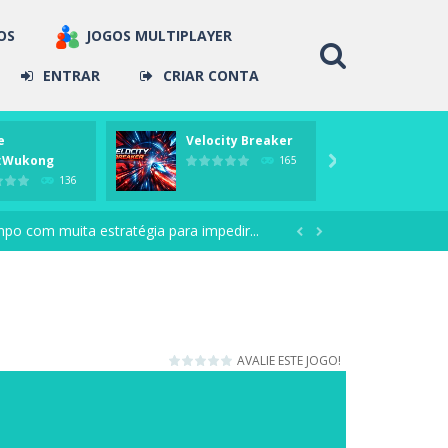
jogo naquele sistema a oferecer...
OS
JOGOS MULTIPLAYER
ecisa enfrentar o cientista...
ENTRAR
CRIAR CONTA
 O Super Smash Remix é parecido...
e
Velocity Breaker
Zombi
polícia das estações ferroviárias,...
:Wukong
Last ..
165

136
o com muita estratégia para impedir...
ason desperta sem a sua...


o essa versão é do Playstation,...
o: Super Mario Bros., Super Mario...
cê controla Mario tocando enquanto...
AVALIE ESTE JOGO!
seus amigos, saia por...
jogo naquele sistema a oferecer...