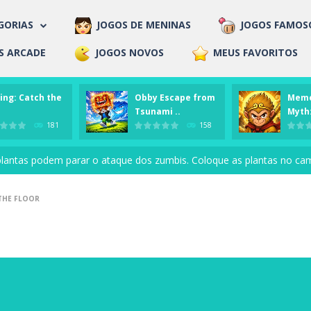
n foi o primeiro jogo Bomberman a aparecer no SNES, e o primeiro 
GORIAS
JOGOS DE MENINAS
JOGOS FAMOS
de Educar
 3D
 Arcade
 Clássicos
 de Esporte
 de Meninas
 Multiplayer
 Puzzles
s de 2
s de Ação
s de Aventura
s de Corrida
s de Estratégia
s de Luta
s de Tiro
o aventuras de Crash , um marsupial geneticamente modificado que pr
S ARCADE
JOGOS NOVOS
MEUS FAVORITOS
es de jogar Super Smash Flash 2, então, há motivos para ficar feliz!
ing: Catch the
Obby Escape from
Mem
há muito tempo não havia notícias de nosso amante para incomodar a 
Tsunami ..
Myth
181
158
antas podem parar o ataque dos zumbis. Coloque as plantas no camp
na estrada, tentando desviar de uma mulher em meio ao nevoeiro, M
tes com os lutadores especiais, os combates especiais do Tekken Com
THE FLOOR
All-Stars é uma compilação de quatro jogos eletrônicos da série Mari
d um novo tipo de jogo Mario que você pode jogar com uma mão. Vo
ca na Star Cup enquanto enfrenta oponentes individuais! Compita com 
n foi o primeiro jogo Bomberman a aparecer no SNES, e o primeiro 