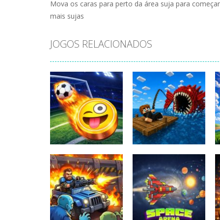
Mova os caras para perto da área suja para começar
mais sujas
JOGOS RELACIONADOS
Fishing: Catch
TIny Football Cup
the Secret
2026
Brainrot
149
181