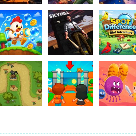
Bottle Storm:
Wrestling
Elite Beach
Revolution Arena
Burger Here
160
139
SKYHILL: Escape
From the
Spot Differenc
Bubble Blasters
Skyscraper!
Bird Adventure
155
133
Obby Universe:
Defense Tower
Mini Games
Health