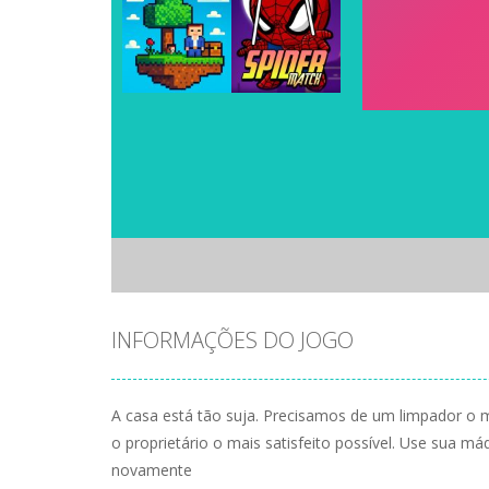
Play
Play
Play
Play
INFORMAÇÕES DO JOGO
A casa está tão suja. Precisamos de um limpador o m
o proprietário o mais satisfeito possível. Use sua máq
novamente