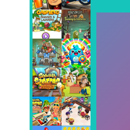
Super Bomberman
-
Super Bomberma
Play
Play
Play
Play
Play
Play
Play
Play