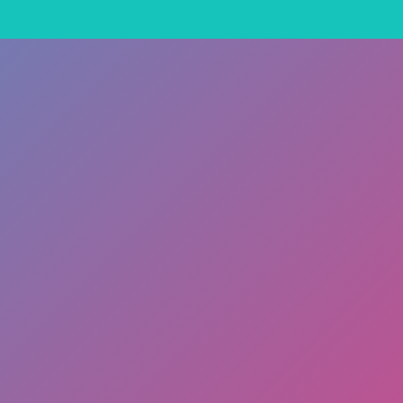
n foi o primeiro jogo Bomberman a aparecer no SNES, e o primeiro 