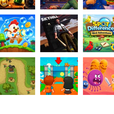
Bottle Storm:
Wrestling
Elite Beach
Revolution Arena
Burger Here
163
140
SKYHILL: Escape
From the
Spot Differenc
Bubble Blasters
Skyscraper!
Bird Adventure
159
135
Obby Universe: