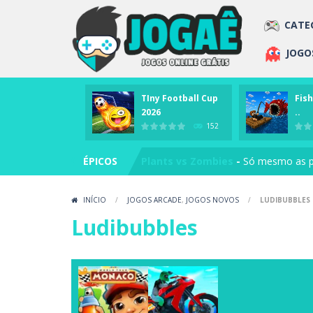
Angry Birds
-
O Angry Birds se arris
CATE
Jogos 
Jogos
Jogos
Jogos
Jogos
Jogos
Jogos
Jogos
Jogo
Jogo
Jogo
Jogo
Jogo
Jogo
Jogo
Super Bomberman
-
Super Bomberma
JOGO
Crash Bandicoot
-
O jogo segue com
TIny Football Cup
Fish
Super Smash Remix
-
Se tem saudad
2026
..
152
Subway Surf: Mônaco
-
Concordo – 
ÉPICOS
Plants vs Zombies
-
Só mesmo as pl
Silent Hill
-
Após sofrer um acidente 
INÍCIO
/
JOGOS ARCADE
,
JOGOS NOVOS
/
LUDIBUBBLES
Tekken 3
-
Lute em cenários diferen
Ludibubbles
Super Mario All-Stars
-
Super Mario 
Mario Bros World
-
Mario Bros Worl
Angry Birds
-
O Angry Birds se arris