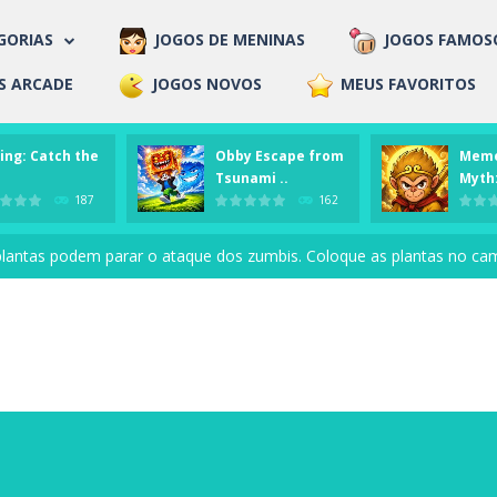
ca na Star Cup enquanto enfrenta oponentes individuais! Compita com 
GORIAS
JOGOS DE MENINAS
JOGOS FAMOS
de Educar
 3D
 Arcade
 Clássicos
 de Esporte
 de Meninas
 Multiplayer
 Puzzles
s de 2
s de Ação
s de Aventura
s de Corrida
s de Estratégia
s de Luta
s de Tiro
n foi o primeiro jogo Bomberman a aparecer no SNES, e o primeiro 
S ARCADE
JOGOS NOVOS
MEUS FAVORITOS
o aventuras de Crash , um marsupial geneticamente modificado que pr
ing: Catch the
Obby Escape from
Mem
es de jogar Super Smash Flash 2, então, há motivos para ficar feliz!
Tsunami ..
Myth
187
162
há muito tempo não havia notícias de nosso amante para incomodar a 
antas podem parar o ataque dos zumbis. Coloque as plantas no camp
na estrada, tentando desviar de uma mulher em meio ao nevoeiro, M
tes com os lutadores especiais, os combates especiais do Tekken Com
All-Stars é uma compilação de quatro jogos eletrônicos da série Mari
d um novo tipo de jogo Mario que você pode jogar com uma mão. Vo
ca na Star Cup enquanto enfrenta oponentes individuais! Compita com 