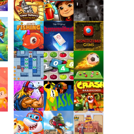
Jogaê
Jogaê
Jogaê
Jogaê
Jogaê
Jogaê
148
Jogaê
Jogaê
Jogaê
es
150
Jogaê
Jogaê
Jogaê