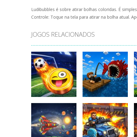
Ludibubbles é sobre atirar bolhas coloridas. É simpl
Controle: Toque na tela para atirar na bolha atual. A
JOGOS RELACIONADOS
Fishing: Catch
TIny Football Cup
the Secret
2026
Brainrot
152
187