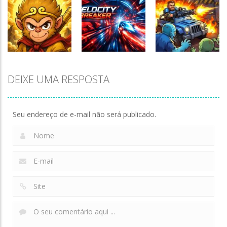
TIny Football
the Secret
from Tsunami
Cup 2026
Brainrot
Brainrot
153
191
165
Zombie
DEIXE UMA RESPOSTA
Meme
Velocity
Defense: Last
Myth:Wukong
Breaker
Stand
136
168
136
Seu endereço de e-mail não será publicado.