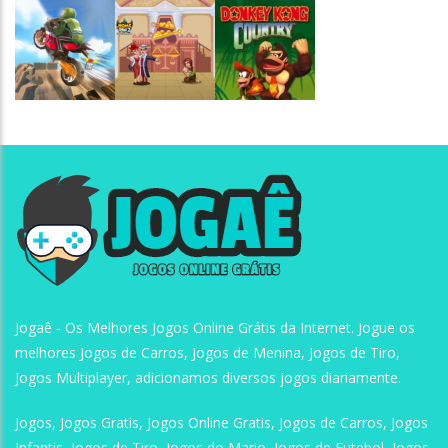
Jogaê
Jogaê
Jogaê
Jogaê
Jogaê
Jogaê
Jogaê
Jogaê - Os Melhores Jogos Online Grátis da Internet. Jogue os
melhores Jogos de Carros, Jogos de Menina, Jogos de Tiro,
Jogos Multiplayer, adicionamos diversos jogos diariamente.
Jogos, Jogos Gratis, Jogos Online Gratis, Jogos de Carros, Jogos
Infantis, Jogos de Tiro, Jogos do Mario, Jogos de Futebol, Jogos