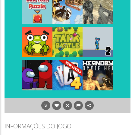
Play
Play
Play
Play
Play
Play
Play
Play
Play
Play
Play
Play
INFORMAÇÕES DO JOGO