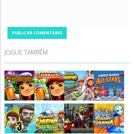
JOGUE TAMBÉM
Jogaê
Jogaê
Jogaê
Jogaê