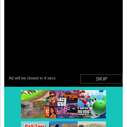
Super Bomberman
-
Super Bomberman foi o prim