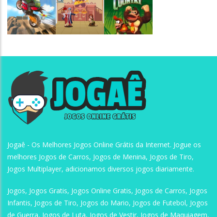
Jogaê
Jogaê
Jogaê
Jogaê
Jogaê
Jogaê
Jogaê
Jogaê - Os Melhores Jogos Online Grátis da Internet. Jogue os
melhores Jogos de Carros, Jogos de Menina, Jogos de Tiro,
Jogos Multiplayer, adicionamos diversos jogos diariamente.
Jogos, Jogos Gratis, Jogos Online Gratis, Jogos de Carros, Jogos
Infantis, Jogos de Tiro, Jogos do Mario, Jogos de Futebol, Jogos
de Guerra, Jogos de Luta, Jogos de Vestir, Jogos de Maquiagem,