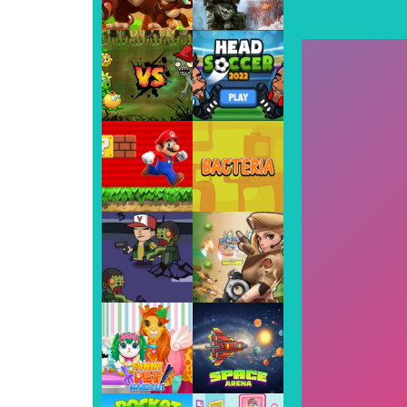
Play
Play
Play
Play
Play
Play
Play
Play