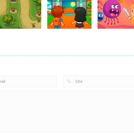
From the
Spot Differenc
Bubble Blasters
Skyscraper!
Bird Adventure
164
139
Obby Universe:
Defense Tower
Mini Games
Health
2025
Online
Protection
231
269