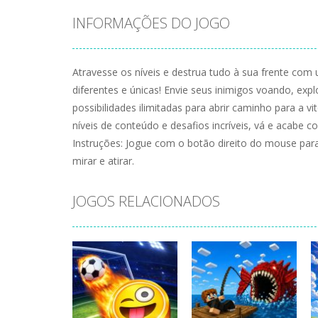
INFORMAÇÕES DO JOGO
Atravesse os níveis e destrua tudo à sua frente com
diferentes e únicas! Envie seus inimigos voando, exp
possibilidades ilimitadas para abrir caminho para a v
níveis de conteúdo e desafios incríveis, vá e acabe 
Instruções: Jogue com o botão direito do mouse para m
mirar e atirar.
JOGOS RELACIONADOS