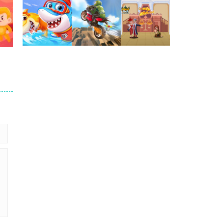
es
152
Jogaê
Jogaê
Jogaê
Jogaê
Jogaê
Jogaê
251