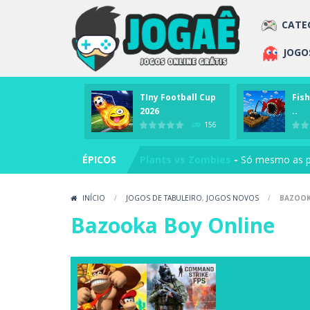
Super Bomberman
-
Super Bomberma
CATE
Jogos 
Jogos
Jogos
Jogos
Jogos
Jogos
Jogos
Jogos
Jogo
Jogo
Jogo
Jogo
Jogo
Jogo
Jogo
Crash Bandicoot
-
O jogo segue com
JOGO
Super Smash Remix
-
Se tem saudad
TIny Football Cup
Fish
Subway Surf: Mônaco
-
Concordo – 
2026
..
156
Plants vs Zombies
-
Só mesmo as pl
ÉPICOS
Silent Hill
-
Após sofrer um acidente 
Tekken 3
-
Lute em cenários diferen
INÍCIO
/
JOGOS DE TABULEIRO
,
JOGOS NOVOS
/
BAZOOK
Super Mario All-Stars
-
Super Mario 
Bazooka Boy Online
Mario Bros World
-
Mario Bros Worl
Angry Birds
-
O Angry Birds se arris
Super Bomberman
-
Super Bomberma