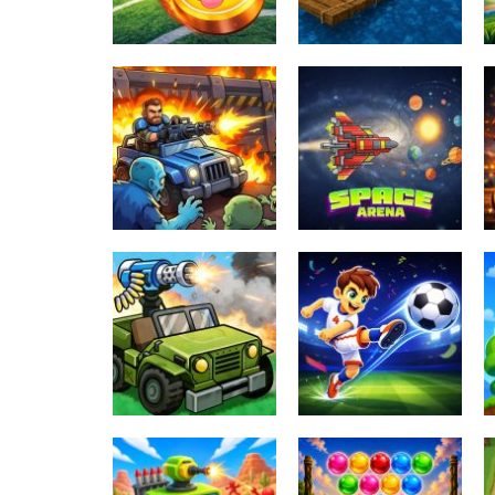
Fishing: Catch
TIny Football Cup
the Secret
2026
Brainrot
156
192
Zombie Defense:
Last Stand
Space Arena
137
165