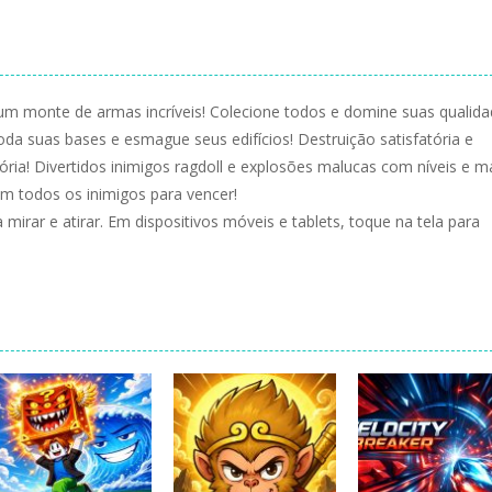
 um monte de armas incríveis! Colecione todos e domine suas qualid
loda suas bases e esmague seus edifícios! Destruição satisfatória e
itória! Divertidos inimigos ragdoll e explosões malucas com níveis e m
com todos os inimigos para vencer!
irar e atirar. Em dispositivos móveis e tablets, toque na tela para