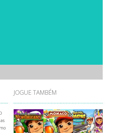
JOGUE TAMBÉM
 O
 as
omo