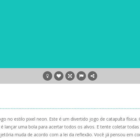
 no estilo pixel neon. Este é um divertido jogo de catapulta física.
a é lançar uma bola para acertar todos os alvos. E tente coletar todas
trajetória muda de acordo com a lei da reflexão. Você já pensou em c