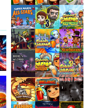
Jogaê
Jogaê
Jogaê
Jogaê
Jogaê
Jogaê
Jogaê
Jogaê
Jogaê
r
Jogaê
Jogaê
Jogaê
167