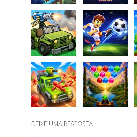
Zombie Defense:
Last Stand
Space Arena
134
162
Tank Strike
Football
Wasteland Rogue
Superstars 2026
164
136
DEIXE UMA RESPOSTA
Bubble Shooter