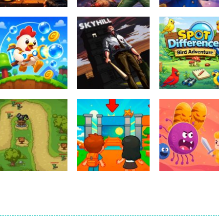
Bottle Storm:
Wrestling
Elite Beach
Revolution Arena
Burger Here
162
140
SKYHILL: Escape
From the
Spot Differenc
Bubble Blasters
Skyscraper!
Bird Adventure
156
135
Obby Universe:
Defense Tower
Mini Games
Health