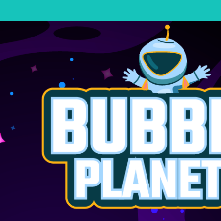
All-Stars é uma compilação de quatro jogos eletrônicos da série Mari
d um novo tipo de jogo Mario que você pode jogar com uma mão. Vo
ca na Star Cup enquanto enfrenta oponentes individuais! Compita com 
n foi o primeiro jogo Bomberman a aparecer no SNES, e o primeiro 