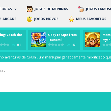
GORIAS
JOGOS DE MENINAS
JOGOS FAMOS
de Educar
 3D
 Arcade
 Clássicos
 de Esporte
 de Meninas
 Multiplayer
 Puzzles
s de 2
s de Ação
s de Aventura
s de Corrida
s de Estratégia
s de Luta
s de Tiro
S ARCADE
JOGOS NOVOS
MEUS FAVORITOS
ing: Catch the
Obby Escape from
Mem
ca na Star Cup enquanto enfrenta oponentes individuais! Compita com 
Tsunami ..
Myth
184
159
n foi o primeiro jogo Bomberman a aparecer no SNES, e o primeiro 
o aventuras de Crash , um marsupial geneticamente modificado que pr
es de jogar Super Smash Flash 2, então, há motivos para ficar feliz!
NETS
há muito tempo não havia notícias de nosso amante para incomodar a 
antas podem parar o ataque dos zumbis. Coloque as plantas no camp
na estrada, tentando desviar de uma mulher em meio ao nevoeiro, M
tes com os lutadores especiais, os combates especiais do Tekken Com