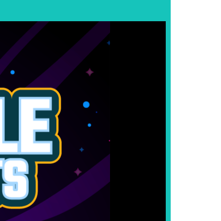
o: Super Mario Bros., Super Mario...
cê controla Mario tocando enquanto...
seus amigos, saia por...
jogo naquele sistema a oferecer...