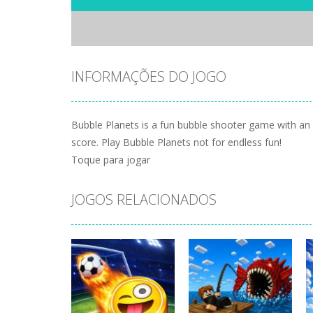
INFORMAÇÕES DO JOGO
Bubble Planets is a fun bubble shooter game with an 
score. Play Bubble Planets not for endless fun!
Toque para jogar
JOGOS RELACIONADOS