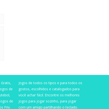
Jogaê
Jogaê
Jogaê
249
 Gratis,
Jogos de todos os tipos e para todos os
 Jogos de
gostos, escolhidos e catalogados para
utebol,
você achar fácil. Encontre os melhores
 Jogos de
jogos para jogar sozinho, para jogar
s Friv.
com um amigo partilhando o teclado.