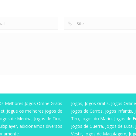
2025
Online
Protection
230
269
Os Melhores Jogos Online Grátis
Jogos, Jogos Gratis, Jogos Online
net. Jogue os melhores Jogos de
Jogos de Carros, Jogos Infantis,
Jogos de Menina, Jogos de Tiro,
Tiro, Jogos do Mario, Jogos de F
ltiplayer, adicionamos diversos
Jogos de Guerra, Jogos de Luta,
ariamente.
Vestir, Jogos de Maquiagem, Jogo