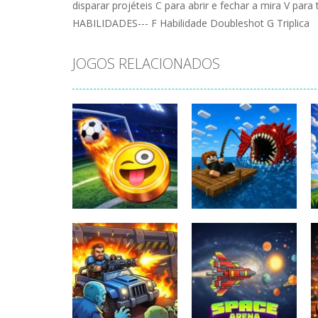
disparar projéteis C para abrir e fechar a mira V para
HABILIDADES--- F Habilidade Doubleshot G Triplica
JOGOS RELACIONADOS
Fishing: Catch
TIny Football Cup
the Secret
2026
Brainrot
151
187