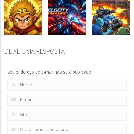
Fishing: Catch
Obby Escape
TIny Football
the Secret
from Tsunami
Cup 2026
Brainrot
Brainrot
150
184
159
Zombie
DEIXE UMA RESPOSTA
Meme
Velocity
Defense: Last
Myth:Wukong
Breaker
Stand
136
166
134
Seu endereço de e-mail não será publicado.