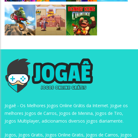
Jogaê
Jogaê
Jogaê
Jogaê
Jogaê
Jogaê
Jogaê
Jogaê - Os Melhores Jogos Online Grátis da Internet. Jogue os
melhores Jogos de Carros, Jogos de Menina, Jogos de Tiro,
Jogos Multiplayer, adicionamos diversos jogos diariamente.
Jogos, Jogos Gratis, Jogos Online Gratis, Jogos de Carros, Jogos