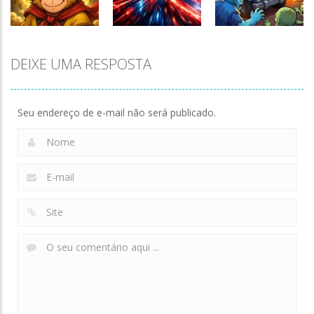
Zombie
DEIXE UMA RESPOSTA
Meme
Velocity
Defense: Last
Myth:Wukong
Breaker
Stand
134
164
133
Seu endereço de e-mail não será publicado.