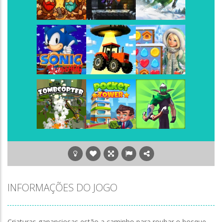
Play
Play
Play
Play
Play
Play
Play
Play
Play
Play
Play
Play
INFORMAÇÕES DO JOGO
Criaturas gananciosas estão a caminho para roubar o bosque