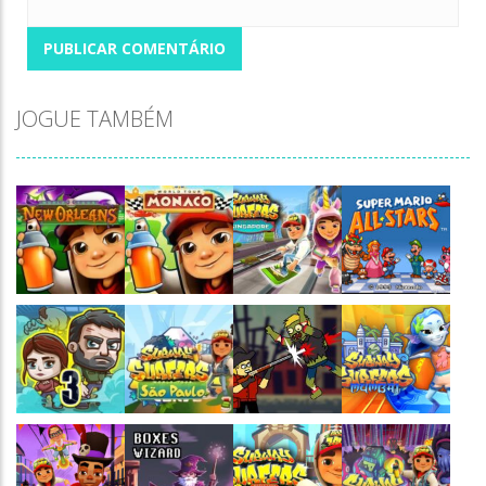
JOGUE TAMBÉM
Jogaê
Jogaê
Jogaê
Jogaê