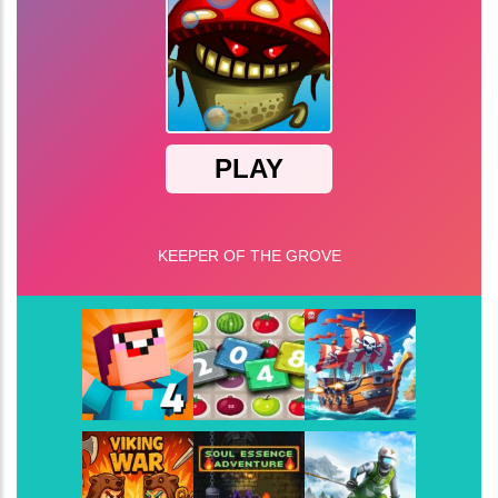
Super Bomberman
-
Super Bomberman foi o prim