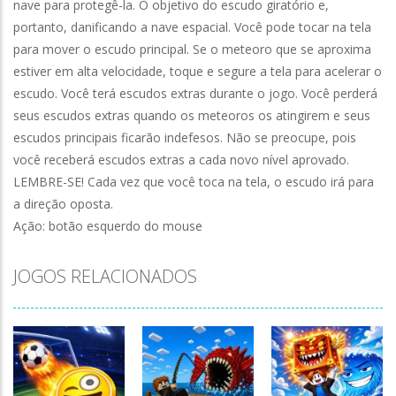
nave para protegê-la. O objetivo do escudo giratório e,
portanto, danificando a nave espacial. Você pode tocar na tela
para mover o escudo principal. Se o meteoro que se aproxima
estiver em alta velocidade, toque e segure a tela para acelerar o
escudo. Você terá escudos extras durante o jogo. Você perderá
seus escudos extras quando os meteoros os atingirem e seus
escudos principais ficarão indefesos. Não se preocupe, pois
você receberá escudos extras a cada novo nível aprovado.
LEMBRE-SE! Cada vez que você toca na tela, o escudo irá para
a direção oposta.
Ação: botão esquerdo do mouse
JOGOS RELACIONADOS