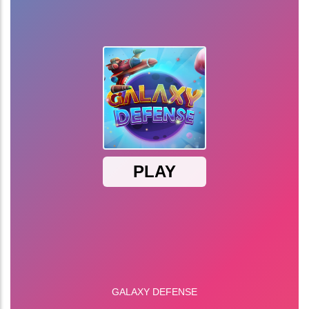
Super Bomberman
-
Super Bomberman foi o prim