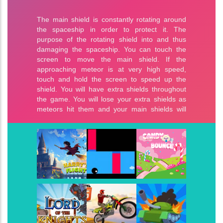
Play
Play
Play