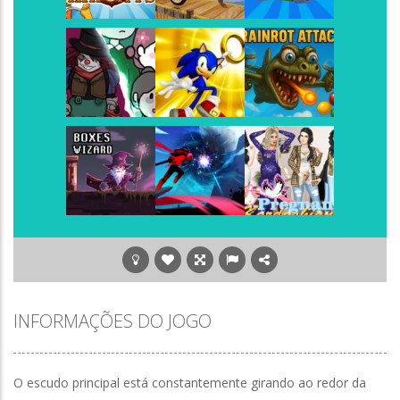
Play
Play
Play
Play
Play
Play
Play
Play
Play
INFORMAÇÕES DO JOGO
O escudo principal está constantemente girando ao redor da