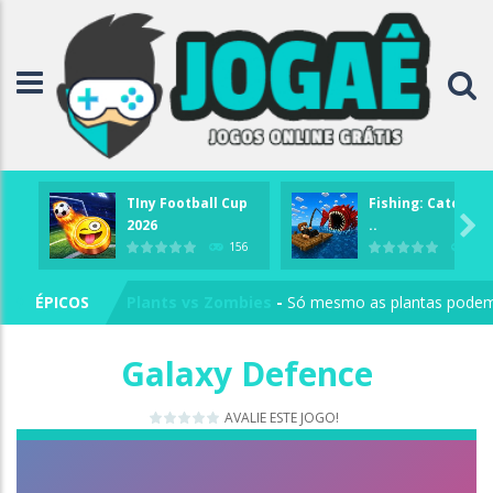
Angry Birds
-
O Angry Birds se arrisca na Star Cu
Super Bomberman
-
Super Bomberman foi o prim
Crash Bandicoot
-
O jogo segue como aventuras d
Super Smash Remix
-
Se tem saudades de jogar S
TIny Football Cup
Fishing: Catch th

2026
..
Subway Surf: Mônaco
-
Concordo – há muito temp
156
192
Plants vs Zombies
-
Só mesmo as plantas podem p
ÉPICOS
Tekken 3
-
Lute em cenários diferentes com os lu
Galaxy Defence
Super Mario All-Stars
-
Super Mario All-Stars é u
Mario Bros World
-
Mario Bros World um novo tip
AVALIE ESTE JOGO!
Angry Birds
-
O Angry Birds se arrisca na Star Cu