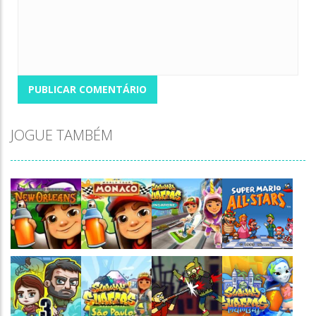
JOGUE TAMBÉM
Jogaê
Jogaê
Jogaê
Jogaê