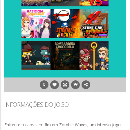
Play
Play
Play
Play
Play
Play
Play
Play
Play
INFORMAÇÕES DO JOGO
Enfrente o caos sem fim em Zombie Waves, um intenso jogo