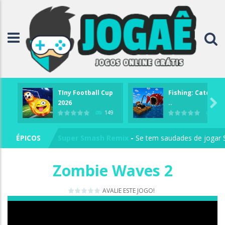
Angry Birds
-
O Angry Birds se arrisca na Star Cu
TIny Football Cup
Fishing: Catch th
Super Bomberman
-
Super Bomberman foi o prim

2026
..
149
181
Crash Bandicoot
-
O jogo segue como aventuras d
ÉPICOS
Super Smash Remix
-
Se tem saudades de jogar S
Subway Surf: Mônaco
-
Concordo – há muito temp
Zombie Waves 2
Plants vs Zombies
-
Só mesmo as plantas podem p
AVALIE ESTE JOGO!
Tekken 3
-
Lute em cenários diferentes com os lu
Super Mario All-Stars
-
Super Mario All-Stars é u