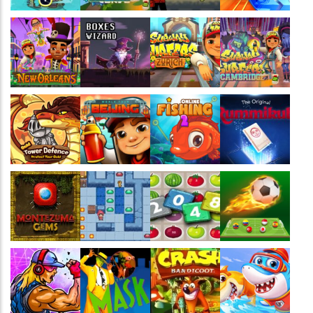
Jogaê
Jogaê
Jogaê
Jogaê
Jogaê
Jogaê
Jogaê
Jogaê
Jogaê
Jogaê
Jogaê
Jogaê
Jogaê
Jogaê
Jogaê
Jogaê