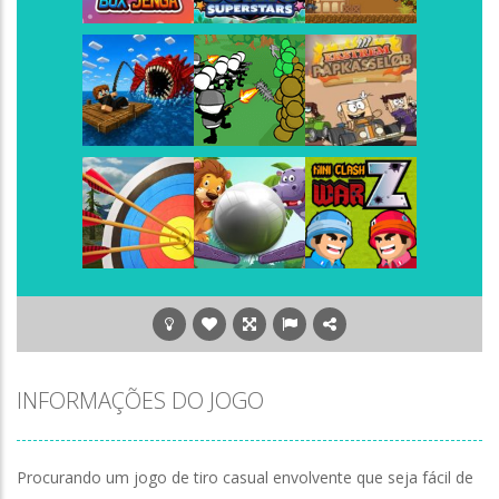
Play
Play
Play
Play
Play
Play
Play
Play
Play
INFORMAÇÕES DO JOGO
Procurando um jogo de tiro casual envolvente que seja fácil de