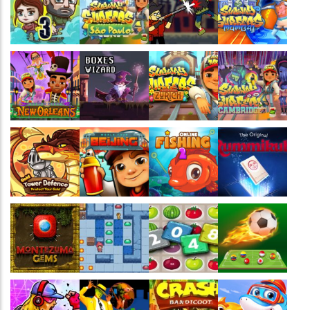
Jogaê
Jogaê
Jogaê
Jogaê
Jogaê
Jogaê
Jogaê
Jogaê
Jogaê
Jogaê
Jogaê
Jogaê
Jogaê
Jogaê
Jogaê
Jogaê