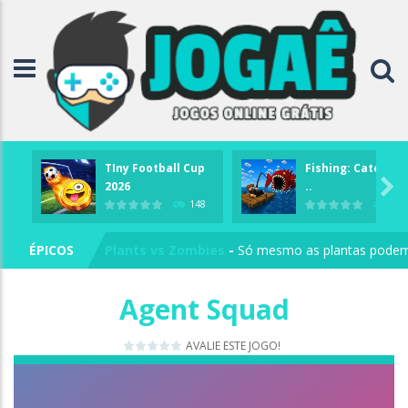
Angry Birds
-
O Angry Birds se arrisca na Star Cu
Super Bomberman
-
Super Bomberman foi o prim
Crash Bandicoot
-
O jogo segue como aventuras d
Super Smash Remix
-
Se tem saudades de jogar S
TIny Football Cup
Fishing: Catch th

2026
..
Subway Surf: Mônaco
-
Concordo – há muito temp
148
180
Plants vs Zombies
-
Só mesmo as plantas podem p
ÉPICOS
Tekken 3
-
Lute em cenários diferentes com os lu
Agent Squad
Super Mario All-Stars
-
Super Mario All-Stars é u
Mario Bros World
-
Mario Bros World um novo tip
AVALIE ESTE JOGO!
Angry Birds
-
O Angry Birds se arrisca na Star Cu