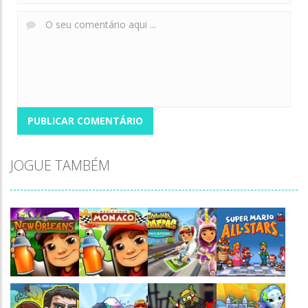
JOGUE TAMBÉM