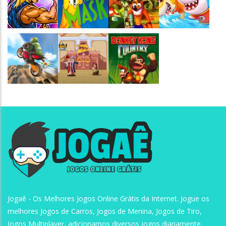
Jogaê
Jogaê
Jogaê
Jogaê
Jogaê
Jogaê
Jogaê
Jogaê
Jogaê
Jogaê
Jogaê
Jogaê - Os Melhores Jogos Online Grátis da Internet. Jogue os
melhores Jogos de Carros, Jogos de Menina, Jogos de Tiro,
Jogos Multiplayer, adicionamos diversos jogos diariamente.