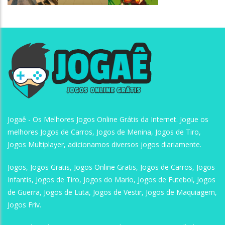
Jogaê
Jogaê
Jogaê
Jogaê - Os Melhores Jogos Online Grátis da Internet. Jogue os
melhores Jogos de Carros, Jogos de Menina, Jogos de Tiro,
Jogos Multiplayer, adicionamos diversos jogos diariamente.
Jogos, Jogos Gratis, Jogos Online Gratis, Jogos de Carros, Jogos
Infantis, Jogos de Tiro, Jogos do Mario, Jogos de Futebol, Jogos
de Guerra, Jogos de Luta, Jogos de Vestir, Jogos de Maquiagem,
Jogos Friv.