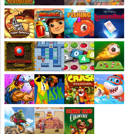
Jogaê
Jogaê
Jogaê
Jogaê
Jogaê
Jogaê
Jogaê
Jogaê
Jogaê
Jogaê
Jogaê
Jogaê
Jogaê
Jogaê
Jogaê
Jogaê