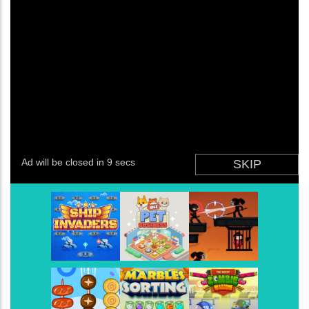
Angry Birds
-
O Angry Birds se arrisca na Star Cu
Super Bomberman
-
Super Bomberman foi o prim