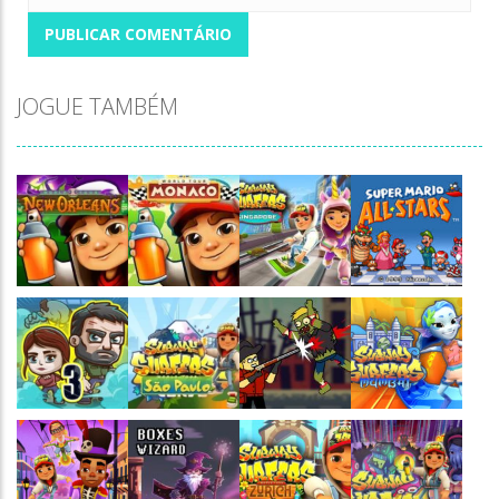
JOGUE TAMBÉM
Jogaê
Jogaê
Jogaê
Jogaê