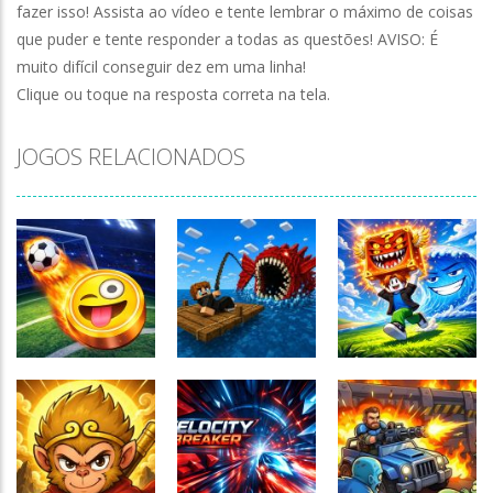
fazer isso! Assista ao vídeo e tente lembrar o máximo de coisas
que puder e tente responder a todas as questões! AVISO: É
muito difícil conseguir dez em uma linha!
Clique ou toque na resposta correta na tela.
JOGOS RELACIONADOS
Fishing: Catch
Obby Escape
TIny Football
the Secret
from Tsunami
Cup 2026
Brainrot
Brainrot
156
192
165