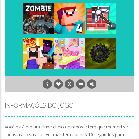
Play
Play
Play
Play
Play
Play
Play
Play
Play
INFORMAÇÕES DO JOGO
Você está em um clube cheio de robôs e tem que memorizar
todas as coisas que vê, mas tem apenas 10 segundos para