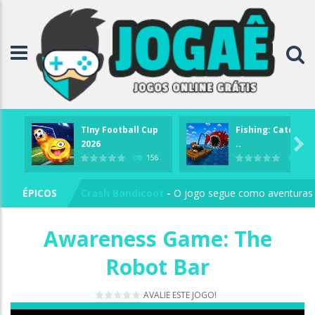
TIny Football Cup
Fishing: Catch th
Angry Birds
-
O Angry Birds se arrisca na Star Cu

2026
..
156
192
Super Bomberman
-
Super Bomberman foi o prim
ÉPICOS
Crash Bandicoot
-
O jogo segue como aventuras d
Super Smash Remix
-
Se tem saudades de jogar S
Awareness Game: The
Subway Surf: Mônaco
-
Concordo – há muito temp
Robot Bar
Plants vs Zombies
-
Só mesmo as plantas podem p
AVALIE ESTE JOGO!
Tekken 3
-
Lute em cenários diferentes com os lu