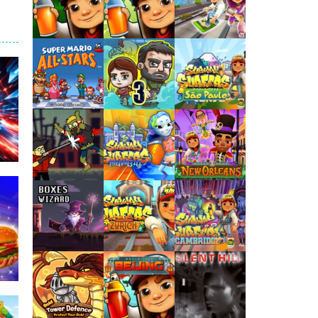
Jogaê
Jogaê
Jogaê
Jogaê
Jogaê
Jogaê
r
Jogaê
Jogaê
Jogaê
160
Jogaê
Jogaê
Jogaê