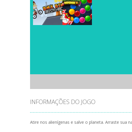
Play
Play
Play
Play
INFORMAÇÕES DO JOGO
Atire nos alienígenas e salve o planeta. Arraste sua na