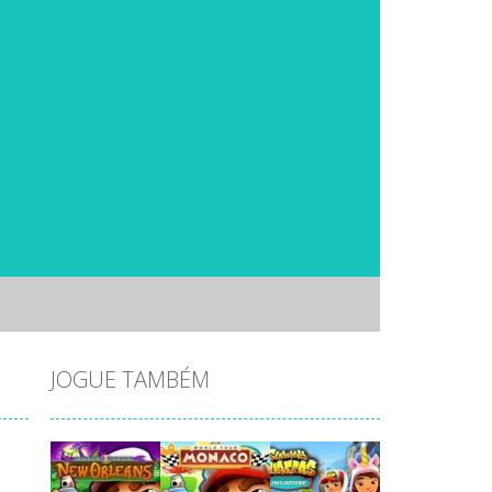
JOGUE TAMBÉM