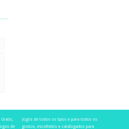
 Gratis,
Jogos de todos os tipos e para todos os
 Jogos de
gostos, escolhidos e catalogados para