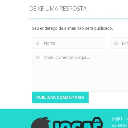
DEIXE UMA RESPOSTA
Seu endereço de e-mail não será publicado.
Jogaê - 
da Inter