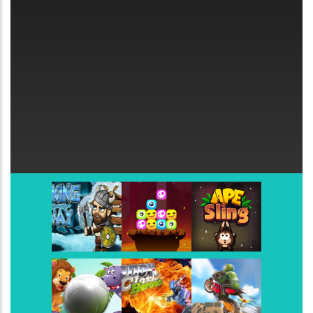
Play
Play
Play