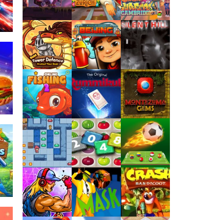
Jogaê
Jogaê
Jogaê
Jogaê
Jogaê
Jogaê
r
164
Jogaê
Jogaê
Jogaê
Jogaê
Jogaê
Jogaê
143
Jogaê
Jogaê
Jogaê