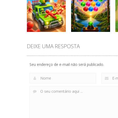
Tank Strike
Football
Wasteland Rogue
Superstars 2026
162
135
DEIXE UMA RESPOSTA
Bubble Shooter
Scrap Car Merge
Vale
Seu endereço de e-mail não será publicado.
140
158