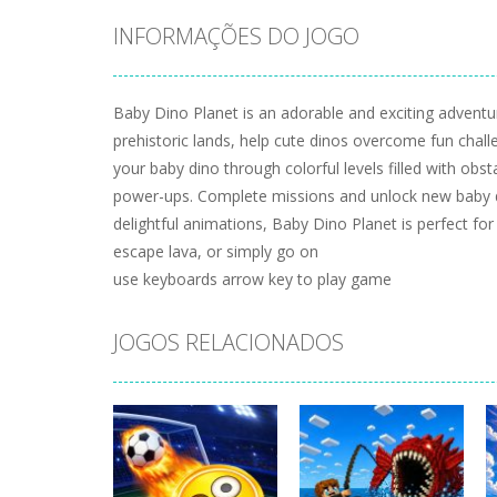
INFORMAÇÕES DO JOGO
Baby Dino Planet is an adorable and exciting adventur
prehistoric lands, help cute dinos overcome fun chal
your baby dino through colorful levels filled with obs
power-ups. Complete missions and unlock new baby di
delightful animations, Baby Dino Planet is perfect for
escape lava, or simply go on
use keyboards arrow key to play game
JOGOS RELACIONADOS