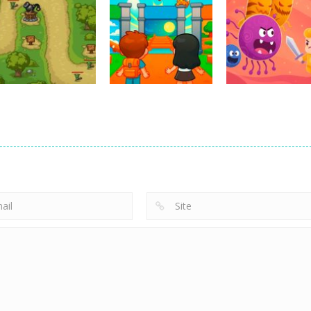
SKYHILL: Escape
From the
Spot Differenc
Bubble Blasters
Skyscraper!
Bird Adventure
154
133
Obby Universe:
Defense Tower
Mini Games
Health
2025
Online
Protection
230
269