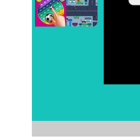
Play
Play
Play
Play