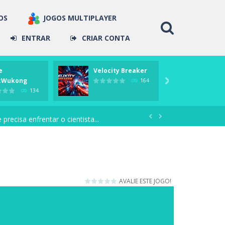
OS
JOGOS MULTIPLAYER
ENTRAR
CRIAR CONTA
e
Velocity Breaker
Zombi
seus amigos, saia por...
:Wukong
Last ..
164

134
jogo naquele sistema a oferecer...
ecisa enfrentar o cientista...


 O Super Smash Remix é parecido...
polícia das estações ferroviárias,...
o com muita estratégia para impedir...
AVALIE ESTE JOGO!
ason desperta sem a sua...
o essa versão é do Playstation,...