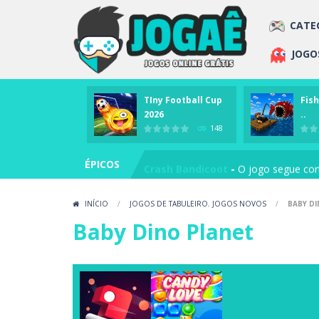
CATE
Jogos 
Jogos
Jogos
Jogos
Jogos
Jogos
Jogos
Jogos
Jogo
Jogo
Jogo
Jogo
Jogo
Jogo
Jogo
JOGO
TIny Football Cup
Fish
Angry Birds
-
O Angry Birds se arris
2026
..
148
Super Bomberman
-
Super Bomberma
ÉPICOS
Crash Bandicoot
-
O jogo segue com
Super Smash Remix
-
Se tem saudad
INÍCIO
/
JOGOS DE TABULEIRO
,
JOGOS NOVOS
/
BABY D
Subway Surf: Mônaco
-
Concordo – 
Baby Dino Planet
Plants vs Zombies
-
Só mesmo as pl
Silent Hill
-
Após sofrer um acidente 
Tekken 3
-
Lute em cenários diferen