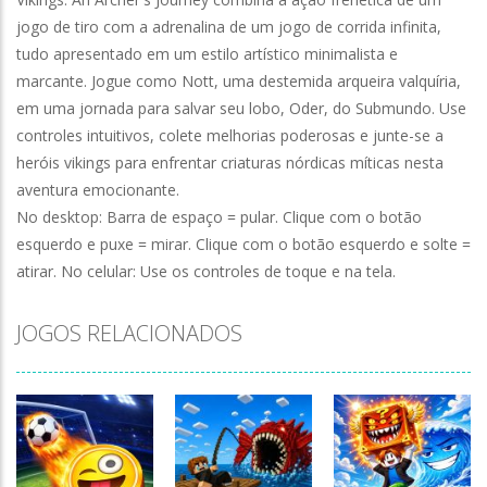
jogo de tiro com a adrenalina de um jogo de corrida infinita,
tudo apresentado em um estilo artístico minimalista e
marcante. Jogue como Nott, uma destemida arqueira valquíria,
em uma jornada para salvar seu lobo, Oder, do Submundo. Use
controles intuitivos, colete melhorias poderosas e junte-se a
heróis vikings para enfrentar criaturas nórdicas míticas nesta
aventura emocionante.
No desktop: Barra de espaço = pular. Clique com o botão
esquerdo e puxe = mirar. Clique com o botão esquerdo e solte =
atirar. No celular: Use os controles de toque e na tela.
JOGOS RELACIONADOS