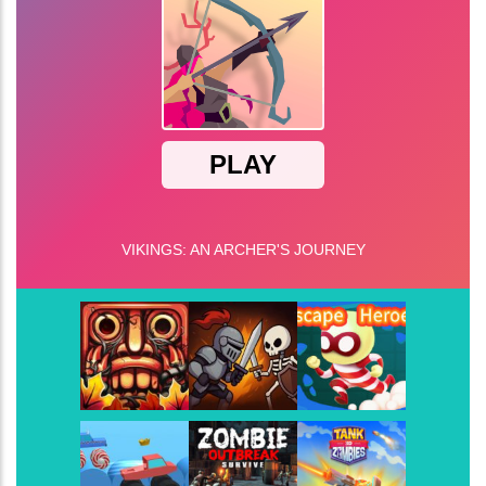
Super Bomberman
-
Super Bomberman foi o prim