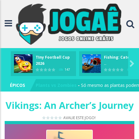
Angry Birds
-
O Angry Birds se arrisca na Star Cu
Super Bomberman
-
Super Bomberman foi o prim
Crash Bandicoot
-
O jogo segue como aventuras d
TIny Football Cup
Fishing: Catch th
Super Smash Remix
-
Se tem saudades de jogar S

2026
..
147
180
Subway Surf: Mônaco
-
Concordo – há muito temp
Plants vs Zombies
-
Só mesmo as plantas podem p
ÉPICOS
Tekken 3
-
Lute em cenários diferentes com os lu
Vikings: An Archer’s Journey
Super Mario All-Stars
-
Super Mario All-Stars é u
AVALIE ESTE JOGO!
Mario Bros World
-
Mario Bros World um novo tip
Angry Birds
-
O Angry Birds se arrisca na Star Cu