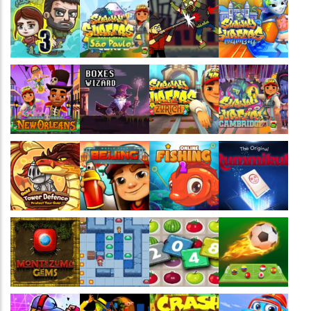
Jogaê
Jogaê
Jogaê
Jogaê
Jogaê
Jogaê
Jogaê
Jogaê
Jogaê
Jogaê
Jogaê
Jogaê
Jogaê
Jogaê
Jogaê
Jogaê