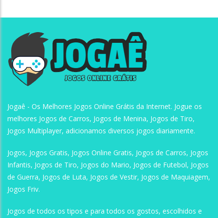
Jogaê
Jogaê
Jogaê
Jogaê - Os Melhores Jogos Online Grátis da Internet. Jogue os
melhores Jogos de Carros, Jogos de Menina, Jogos de Tiro,
Jogos Multiplayer, adicionamos diversos jogos diariamente.
Jogos, Jogos Gratis, Jogos Online Gratis, Jogos de Carros, Jogos
Infantis, Jogos de Tiro, Jogos do Mario, Jogos de Futebol, Jogos
de Guerra, Jogos de Luta, Jogos de Vestir, Jogos de Maquiagem,
Jogos Friv.
Jogos de todos os tipos e para todos os gostos, escolhidos e