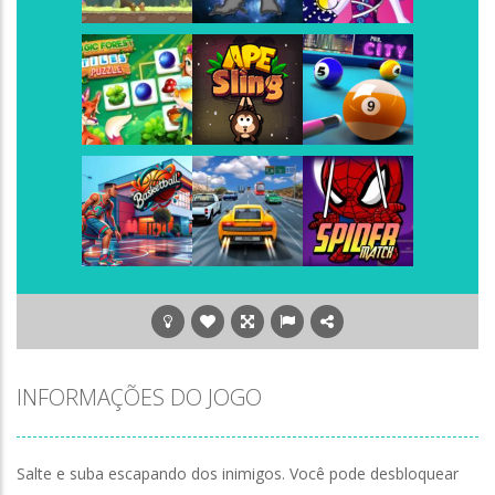
Play
Play
Play
Play
Play
Play
Play
Play
Play
INFORMAÇÕES DO JOGO
Salte e suba escapando dos inimigos. Você pode desbloquear