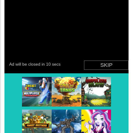
Play
Play
Play