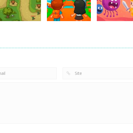
Bubble Blasters
Skyscraper!
Bird Adventure
155
133
Obby Universe:
Defense Tower
Mini Games
Health
2025
Online
Protection
230
269