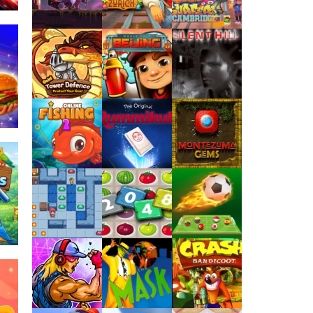
Jogaê
Jogaê
Jogaê
r
Jogaê
Jogaê
Jogaê
166
Jogaê
Jogaê
Jogaê
144
Jogaê
Jogaê
Jogaê
Jogaê
Jogaê
Jogaê
es