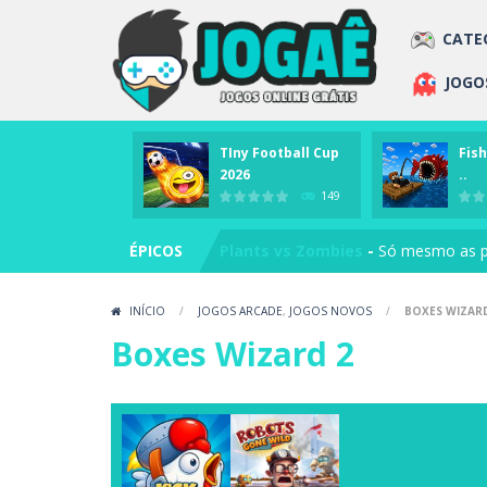
Super Bomberman
-
Super Bomberma
CATE
Jogos 
Jogos
Jogos
Jogos
Jogos
Jogos
Jogos
Jogos
Jogo
Jogo
Jogo
Jogo
Jogo
Jogo
Jogo
Crash Bandicoot
-
O jogo segue com
JOGO
Super Smash Remix
-
Se tem saudad
TIny Football Cup
Fish
Subway Surf: Mônaco
-
Concordo – 
2026
..
149
Plants vs Zombies
-
Só mesmo as pl
ÉPICOS
Silent Hill
-
Após sofrer um acidente 
Tekken 3
-
Lute em cenários diferen
INÍCIO
/
JOGOS ARCADE
,
JOGOS NOVOS
/
BOXES WIZAR
Super Mario All-Stars
-
Super Mario 
Boxes Wizard 2
Mario Bros World
-
Mario Bros Worl
Angry Birds
-
O Angry Birds se arris
Super Bomberman
-
Super Bomberma