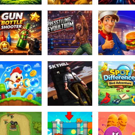
Obby Escape
from Tsunami
Meme
Brainrot
Myth:Wukong
Velocity Breake
158
136
Bottle Storm:
Wrestling
Elite Beach
Revolution Arena
Burger Here
160
139
SKYHILL: Escape
From the
Spot Differenc