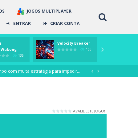
jogo naquele sistema a oferecer...
OS
JOGOS MULTIPLAYER
ecisa enfrentar o cientista...
ENTRAR
CRIAR CONTA
 O Super Smash Remix é parecido...
e
Velocity Breaker
Space
polícia das estações ferroviárias,...
:Wukong
166

136
o com muita estratégia para impedir...
ason desperta sem a sua...


o essa versão é do Playstation,...
o: Super Mario Bros., Super Mario...
cê controla Mario tocando enquanto...
AVALIE ESTE JOGO!
seus amigos, saia por...
jogo naquele sistema a oferecer...