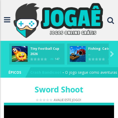
TIny Football Cup
Fishing: Catch th
Angry Birds
-
O Angry Birds se arrisca na Star Cu

2026
..
147
180
Super Bomberman
-
Super Bomberman foi o prim
ÉPICOS
Crash Bandicoot
-
O jogo segue como aventuras d
Super Smash Remix
-
Se tem saudades de jogar S
Sword Shoot
Subway Surf: Mônaco
-
Concordo – há muito temp
AVALIE ESTE JOGO!
Plants vs Zombies
-
Só mesmo as plantas podem p
Tekken 3
-
Lute em cenários diferentes com os lu