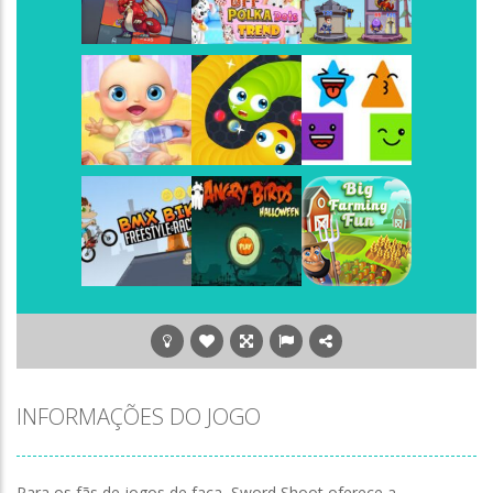
Play
Play
Play
Play
Play
Play
Play
Play
Play
Play
Play
Play
INFORMAÇÕES DO JOGO
Para os fãs de jogos de faca, Sword Shoot oferece a