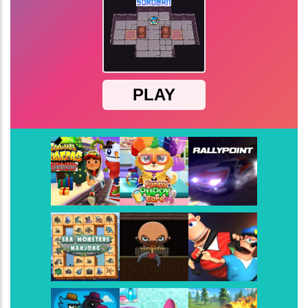
Super Bomberman
-
Super Bomberman foi o prim
Play
Play
Play