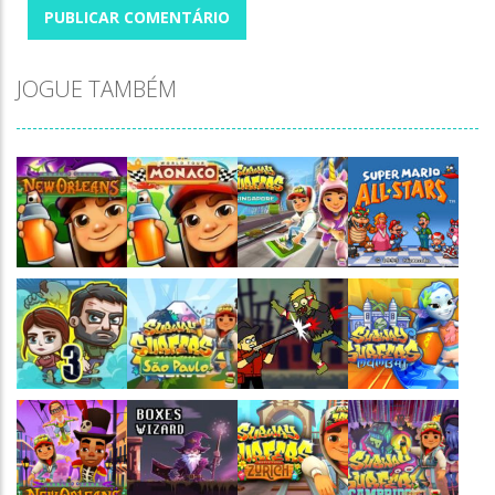
JOGUE TAMBÉM
Jogaê
Jogaê
Jogaê
Jogaê
Jogaê
Jogaê
Jogaê
Jogaê