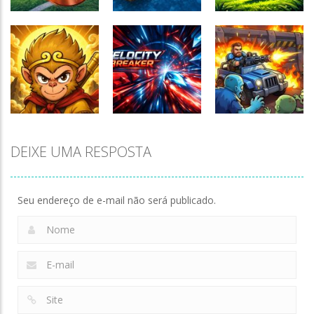
Fishing: Catch
Obby Escape
TIny Football
the Secret
from Tsunami
Cup 2026
Brainrot
Brainrot
148
180
157
Zombie
DEIXE UMA RESPOSTA
Meme
Velocity
Defense: Last
Myth:Wukong
Breaker
Stand
134
164
133
Seu endereço de e-mail não será publicado.