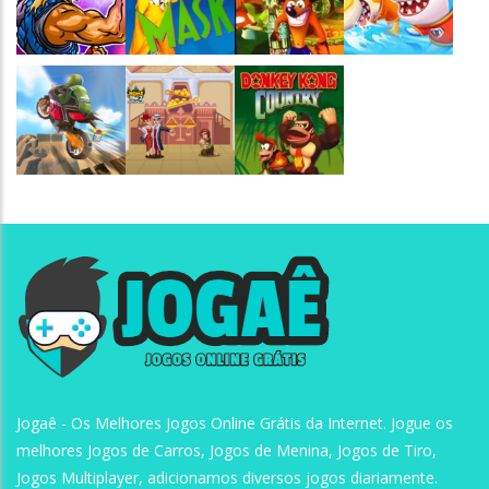
Jogaê
Jogaê
Jogaê
Jogaê
Jogaê
Jogaê
Jogaê
Jogaê
Jogaê
Jogaê
Jogaê
Jogaê - Os Melhores Jogos Online Grátis da Internet. Jogue os
melhores Jogos de Carros, Jogos de Menina, Jogos de Tiro,
Jogos Multiplayer, adicionamos diversos jogos diariamente.