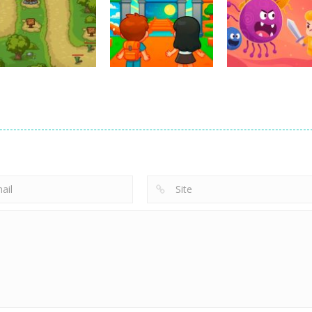
From the
Spot Differenc
Bubble Blasters
Skyscraper!
Bird Adventure
155
134
Obby Universe:
Defense Tower
Mini Games
Health
2025
Online
Protection
230
269