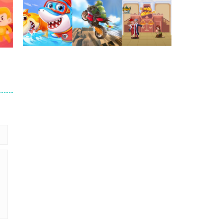
es
148
Jogaê
Jogaê
Jogaê
Jogaê
Jogaê
Jogaê
249