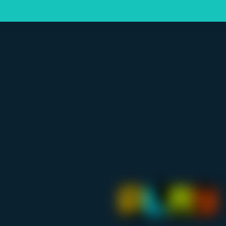
n foi o primeiro jogo Bomberman a aparecer no SNES, e o primeiro 