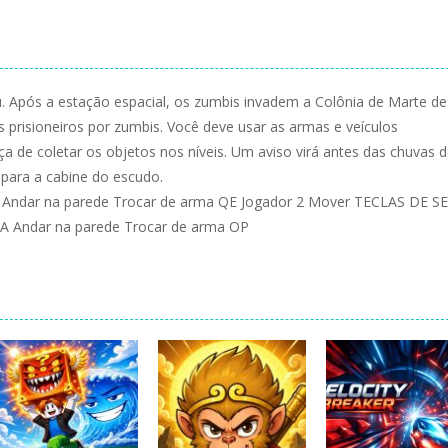
. Após a estação espacial, os zumbis invadem a Colônia de Marte de
s prisioneiros por zumbis. Você deve usar as armas e veículos
ça de coletar os objetos nos níveis. Um aviso virá antes das chuvas 
 para a cabine do escudo.
 Andar na parede Trocar de arma QE Jogador 2 Mover TECLAS DE S
A Andar na parede Trocar de arma OP