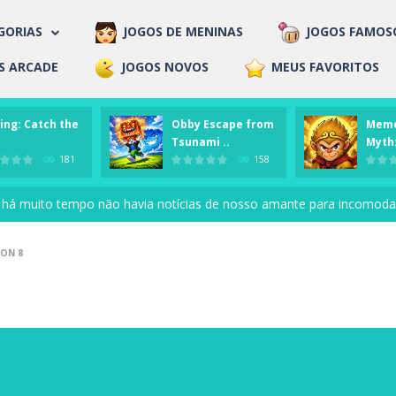
ca na Star Cup enquanto enfrenta oponentes individuais! Compita com 
GORIAS
JOGOS DE MENINAS
JOGOS FAMOS
de Educar
 3D
 Arcade
 Clássicos
 de Esporte
 de Meninas
 Multiplayer
 Puzzles
s de 2
s de Ação
s de Aventura
s de Corrida
s de Estratégia
s de Luta
s de Tiro
n foi o primeiro jogo Bomberman a aparecer no SNES, e o primeiro 
S ARCADE
JOGOS NOVOS
MEUS FAVORITOS
o aventuras de Crash , um marsupial geneticamente modificado que pr
ing: Catch the
Obby Escape from
Mem
es de jogar Super Smash Flash 2, então, há motivos para ficar feliz!
Tsunami ..
Myth
181
158
há muito tempo não havia notícias de nosso amante para incomodar a 
antas podem parar o ataque dos zumbis. Coloque as plantas no camp
na estrada, tentando desviar de uma mulher em meio ao nevoeiro, M
ION 8
tes com os lutadores especiais, os combates especiais do Tekken Com
All-Stars é uma compilação de quatro jogos eletrônicos da série Mari
d um novo tipo de jogo Mario que você pode jogar com uma mão. Vo
ca na Star Cup enquanto enfrenta oponentes individuais! Compita com 