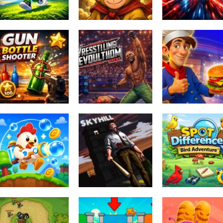
Obby Escape
from Tsunami
Meme
Brainrot
Myth:Wukong
Velocity Breake
158
136
Bottle Storm:
Wrestling
Elite Beach
Revolution Arena
Burger Here
160
139
SKYHILL: Escape