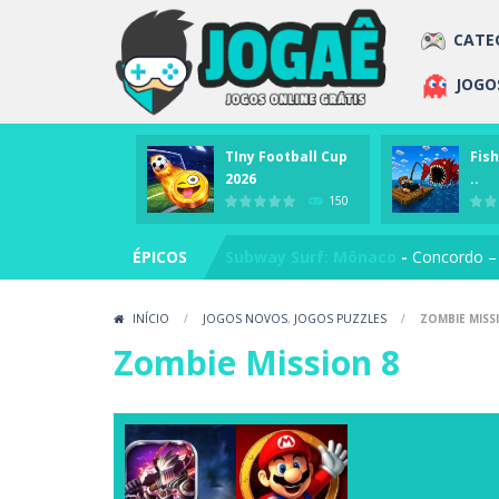
Angry Birds
-
O Angry Birds se arris
CATE
Jogos 
Jogos
Jogos
Jogos
Jogos
Jogos
Jogos
Jogos
Jogo
Jogo
Jogo
Jogo
Jogo
Jogo
Jogo
Super Bomberman
-
Super Bomberma
JOGO
Crash Bandicoot
-
O jogo segue com
TIny Football Cup
Fish
Super Smash Remix
-
Se tem saudad
2026
..
150
Subway Surf: Mônaco
-
Concordo – 
ÉPICOS
Plants vs Zombies
-
Só mesmo as pl
Silent Hill
-
Após sofrer um acidente 
INÍCIO
/
JOGOS NOVOS
,
JOGOS PUZZLES
/
ZOMBIE MISS
Tekken 3
-
Lute em cenários diferen
Zombie Mission 8
Super Mario All-Stars
-
Super Mario 
Mario Bros World
-
Mario Bros Worl
Angry Birds
-
O Angry Birds se arris