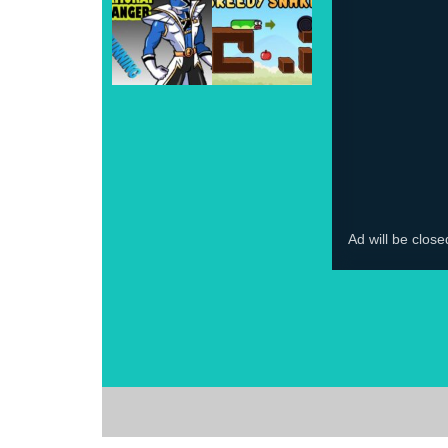
Play
Play
Play
Play