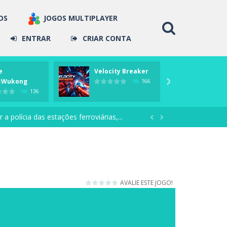
seus amigos, saia por...
OS
JOGOS MULTIPLAYER
jogo naquele sistema a oferecer...
ENTRAR
CRIAR CONTA
ecisa enfrentar o cientista...
e
Velocity Breaker
Zombi
 O Super Smash Remix é parecido...
:Wukong
Last ..
166

136
polícia das estações ferroviárias,...
o com muita estratégia para impedir...


ason desperta sem a sua...
o essa versão é do Playstation,...
o: Super Mario Bros., Super Mario...
AVALIE ESTE JOGO!
cê controla Mario tocando enquanto...
seus amigos, saia por...