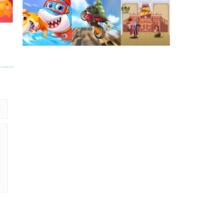
148
Jogaê
Jogaê
Jogaê
247
Jogaê
Jogaê
Jogaê