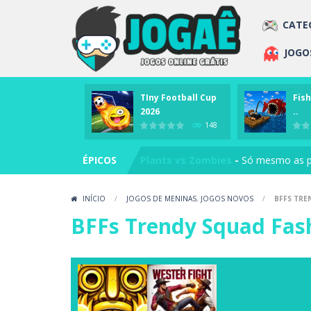
Super Bomberman
-
Super Bomberma
CATE
Jogos 
Jogos
Jogos
Jogos
Jogos
Jogos
Jogos
Jogos
Jogo
Jogo
Jogo
Jogo
Jogo
Jogo
Jogo
Crash Bandicoot
-
O jogo segue com
JOGO
Super Smash Remix
-
Se tem saudad
TIny Football Cup
Fish
Subway Surf: Mônaco
-
Concordo – 
2026
..
148
Plants vs Zombies
-
Só mesmo as pl
ÉPICOS
Silent Hill
-
Após sofrer um acidente 
Tekken 3
-
Lute em cenários diferen
INÍCIO
/
JOGOS DE MENINAS
,
JOGOS NOVOS
/
BFFS TRE
Super Mario All-Stars
-
Super Mario 
BFFs Trendy Squad Fas
Mario Bros World
-
Mario Bros Worl
Angry Birds
-
O Angry Birds se arris
Super Bomberman
-
Super Bomberma