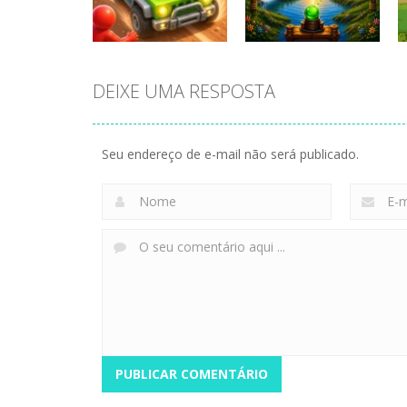
162
135
DEIXE UMA RESPOSTA
Bubble Shooter
Scrap Car Merge
Vale
Seu endereço de e-mail não será publicado.
139
158