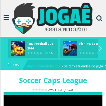
Angry Birds
-
O Angry Birds se arrisca na Star Cu
TIny Football Cup
Fishing: Catch th
Super Bomberman
-
Super Bomberman foi o prim

2026
..
147
180
Crash Bandicoot
-
O jogo segue como aventuras d
ÉPICOS
Super Smash Remix
-
Se tem saudades de jogar S
Subway Surf: Mônaco
-
Concordo – há muito temp
Soccer Caps League
Plants vs Zombies
-
Só mesmo as plantas podem p
AVALIE ESTE JOGO!
Tekken 3
-
Lute em cenários diferentes com os lu
Super Mario All-Stars
-
Super Mario All-Stars é u