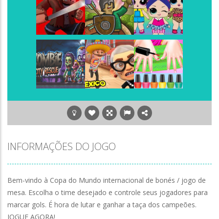
Play
Play
Play
Play
Play
Play
Play
Play
Play
INFORMAÇÕES DO JOGO
Bem-vindo à Copa do Mundo internacional de bonés / jogo de
mesa. Escolha o time desejado e controle seus jogadores para
marcar gols. É hora de lutar e ganhar a taça dos campeões.
JOGUE AGORA!