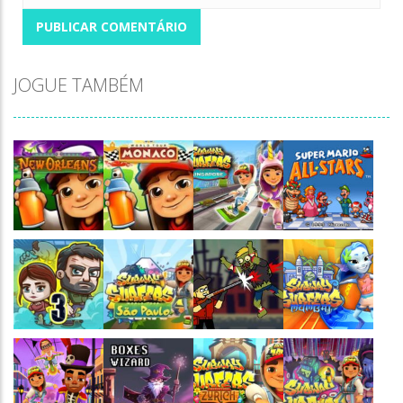
JOGUE TAMBÉM
Jogaê
Jogaê
Jogaê
Jogaê