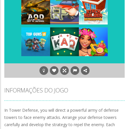
Play
Play
Play
Play
Play
Play
Play
Play
Play
INFORMAÇÕES DO JOGO
In Tower Defense, you will direct a powerful army of defense
towers to face enemy attacks. Arrange your defense towers
carefully and develop the strategy to repel the enemy. Each