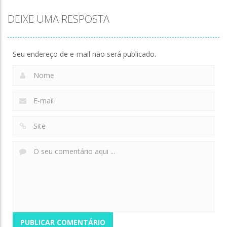
Zombie
DEIXE UMA RESPOSTA
Meme
Velocity
Defense: Last
Myth:Wukong
Breaker
Stand
134
164
133
Seu endereço de e-mail não será publicado.