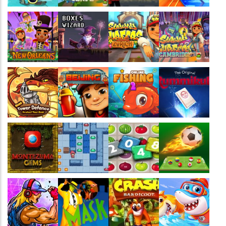
Jogaê
Jogaê
Jogaê
Jogaê
Jogaê
Jogaê
Jogaê
Jogaê
Jogaê
Jogaê
Jogaê
Jogaê
Jogaê
Jogaê
Jogaê
Jogaê