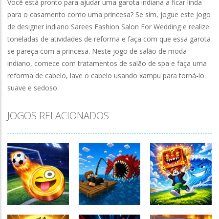
Você está pronto para ajudar uma garota indiana a ficar linda
para o casamento como uma princesa? Se sim, jogue este jogo
de designer indiano Sarees Fashion Salon For Wedding e realize
toneladas de atividades de reforma e faça com que essa garota
se pareça com a princesa. Neste jogo de salão de moda
indiano, comece com tratamentos de salão de spa e faça uma
reforma de cabelo, lave o cabelo usando xampu para torná-lo
suave e sedoso.
JOGOS RELACIONADOS