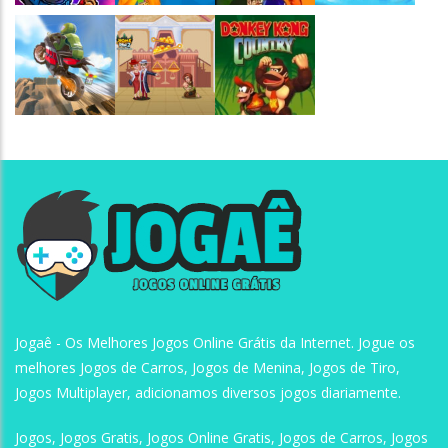
Jogaê
Jogaê
Jogaê
Jogaê
Jogaê
Jogaê
Jogaê
Jogaê - Os Melhores Jogos Online Grátis da Internet. Jogue os
melhores Jogos de Carros, Jogos de Menina, Jogos de Tiro,
Jogos Multiplayer, adicionamos diversos jogos diariamente.
Jogos, Jogos Gratis, Jogos Online Gratis, Jogos de Carros, Jogos