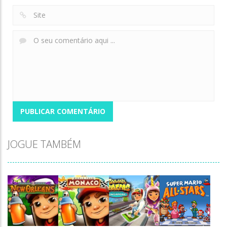
JOGUE TAMBÉM