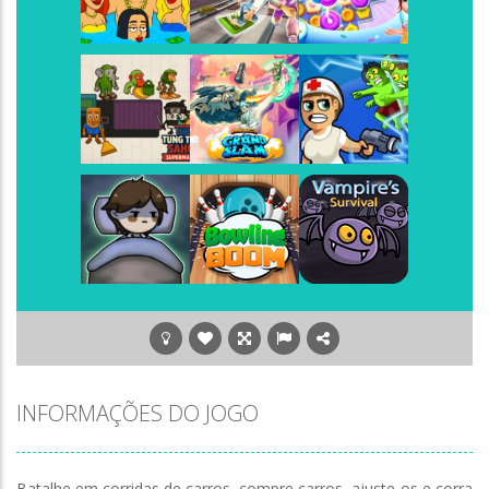
Play
Play
Play
Play
Play
Play
Play
Play
Play
Play
Play
Play
INFORMAÇÕES DO JOGO
Batalhe em corridas de carros, compre carros, ajuste-os e corra