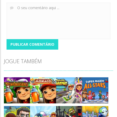
JOGUE TAMBÉM