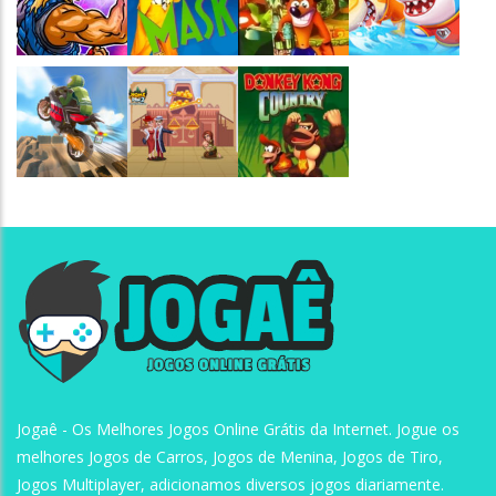
Jogaê
Jogaê
Jogaê
Jogaê
Jogaê
Jogaê
Jogaê
Jogaê
Jogaê
Jogaê
Jogaê
Jogaê - Os Melhores Jogos Online Grátis da Internet. Jogue os
melhores Jogos de Carros, Jogos de Menina, Jogos de Tiro,
Jogos Multiplayer, adicionamos diversos jogos diariamente.