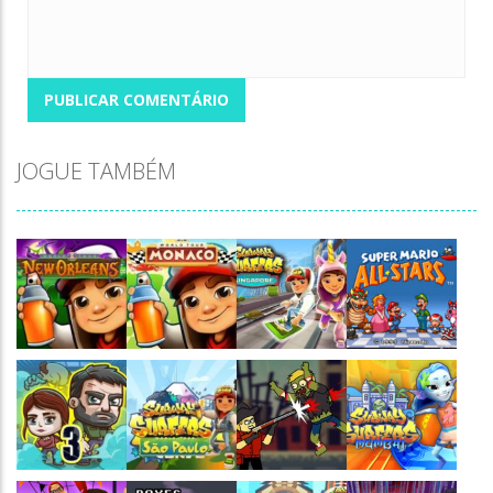
JOGUE TAMBÉM
Jogaê
Jogaê
Jogaê
Jogaê