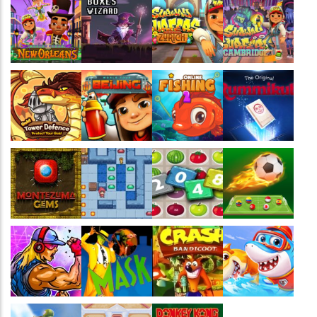
Jogaê
Jogaê
Jogaê
Jogaê
Jogaê
Jogaê
Jogaê
Jogaê
Jogaê
Jogaê
Jogaê
Jogaê
Jogaê
Jogaê
Jogaê
Jogaê