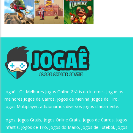
Jogaê
Jogaê
Jogaê
Jogaê
Jogaê
Jogaê
Jogaê
Jogaê - Os Melhores Jogos Online Grátis da Internet. Jogue os
melhores Jogos de Carros, Jogos de Menina, Jogos de Tiro,
Jogos Multiplayer, adicionamos diversos jogos diariamente.
Jogos, Jogos Gratis, Jogos Online Gratis, Jogos de Carros, Jogos
Infantis, Jogos de Tiro, Jogos do Mario, Jogos de Futebol, Jogos