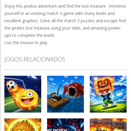
Enjoy this pirates adventure and find the lost treasure . Immerse
yourself in an exciting match 3 game with many levels and
excellent graphics. Solve all the match 3 puzzles and escape find
the pirates lost treasure using your skills, and amazing power-
ups to complete the levels.
Use the mouse to play
JOGOS RELACIONADOS
Fishing: Catch
Obby Escape
TIny Football
the Secret
from Tsunami