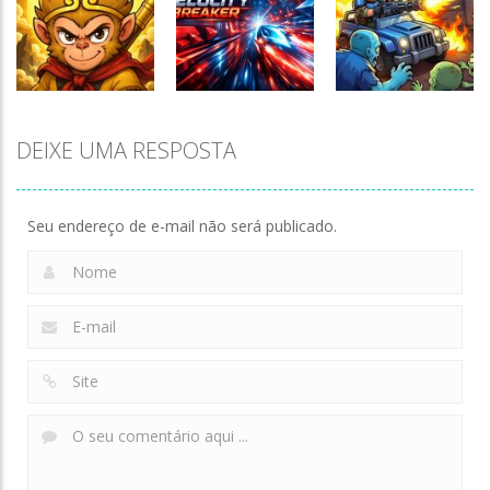
Cup 2026
Brainrot
Brainrot
150
181
158
Zombie
DEIXE UMA RESPOSTA
Meme
Velocity
Defense: Last
Myth:Wukong
Breaker
Stand
136
166
133
Seu endereço de e-mail não será publicado.