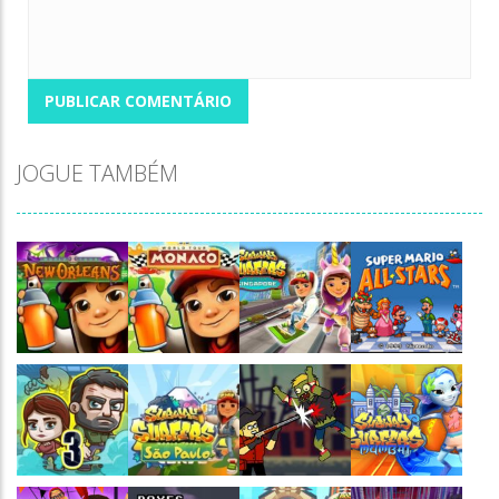
JOGUE TAMBÉM
Jogaê
Jogaê
Jogaê
Jogaê