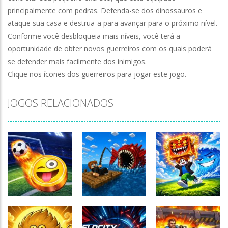
principalmente com pedras. Defenda-se dos dinossauros e
ataque sua casa e destrua-a para avançar para o próximo nível.
Conforme você desbloqueia mais níveis, você terá a
oportunidade de obter novos guerreiros com os quais poderá
se defender mais facilmente dos inimigos.
Clique nos ícones dos guerreiros para jogar este jogo.
JOGOS RELACIONADOS
Fishing: Catch
Obby Escape
TIny Football
the Secret
from Tsunami