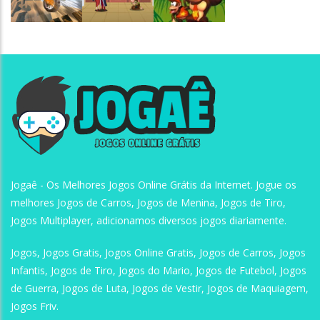
Jogaê
Jogaê
Jogaê
Jogaê
Jogaê
Jogaê
Jogaê
Jogaê - Os Melhores Jogos Online Grátis da Internet. Jogue os
melhores Jogos de Carros, Jogos de Menina, Jogos de Tiro,
Jogos Multiplayer, adicionamos diversos jogos diariamente.
Jogos, Jogos Gratis, Jogos Online Gratis, Jogos de Carros, Jogos
Infantis, Jogos de Tiro, Jogos do Mario, Jogos de Futebol, Jogos
de Guerra, Jogos de Luta, Jogos de Vestir, Jogos de Maquiagem,
Jogos Friv.