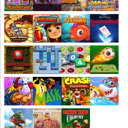
Jogaê
Jogaê
Jogaê
Jogaê
Jogaê
Jogaê
Jogaê
Jogaê
Jogaê
Jogaê
Jogaê
Jogaê
Jogaê
Jogaê
Jogaê
Jogaê