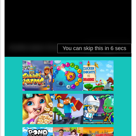
Super Mario All-Stars
-
Super Mario All-Stars é u
Mario Bros World
-
Mario Bros World um novo tip
Angry Birds
-
O Angry Birds se arrisca na Star Cu
Super Bomberman
-
Super Bomberman foi o prim
Play
Play
Play