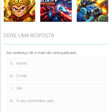
Cup 2026
Brainrot
Brainrot
148
180
157
Zombie
DEIXE UMA RESPOSTA
Meme
Velocity
Defense: Last
Myth:Wukong
Breaker
Stand
134
164
133
Seu endereço de e-mail não será publicado.