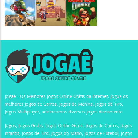
Jogaê
Jogaê
Jogaê
Jogaê
Jogaê
Jogaê
Jogaê
Jogaê - Os Melhores Jogos Online Grátis da Internet. Jogue os
melhores Jogos de Carros, Jogos de Menina, Jogos de Tiro,
Jogos Multiplayer, adicionamos diversos jogos diariamente.
Jogos, Jogos Gratis, Jogos Online Gratis, Jogos de Carros, Jogos
Infantis, Jogos de Tiro, Jogos do Mario, Jogos de Futebol, Jogos