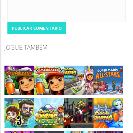
JOGUE TAMBÉM
Jogaê
Jogaê
Jogaê
Jogaê