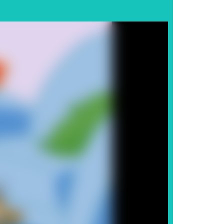
seus amigos, saia por...
jogo naquele sistema a oferecer...