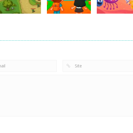
151
131
Obby Universe:
Defense Tower
Mini Games
Health
2025
Online
Protection
229
266