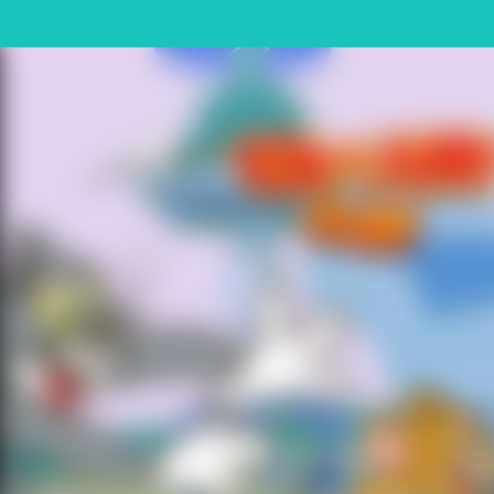
ca na Star Cup enquanto enfrenta oponentes individuais! Compita com 
n foi o primeiro jogo Bomberman a aparecer no SNES, e o primeiro 