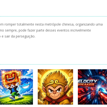
em romper totalmente nesta metrópole chinesa, organizando uma
como sempre, pode fazer parte desses eventos incrivelmente
 e sair da perseguição.