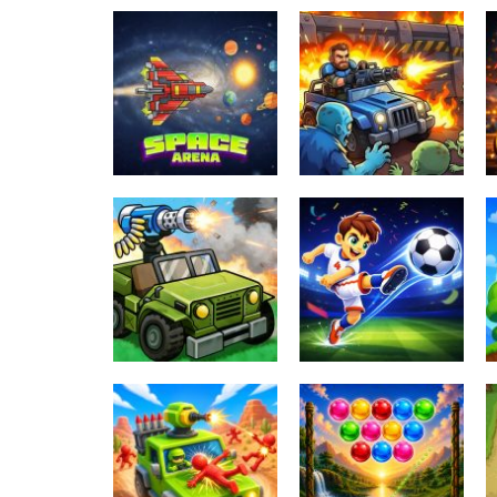
Fishing: Catch
TIny Football Cup
the Secret
2026
Brainrot
147
179
Zombie Defense:
Space Arena
Last Stand
158
132
Tank Strike
Football
Wasteland Rogue
Superstars 2026