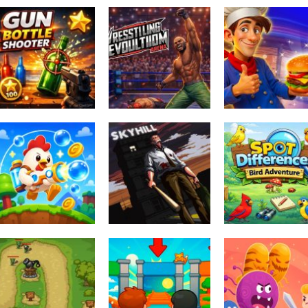
Obby Escape
from Tsunami
Meme
Brainrot
Myth:Wukong
Velocity Breake
155
132
Bottle Storm:
Wrestling
Elite Beach
Revolution Arena
Burger Here
159
138
SKYHILL: Escape
From the
Spot Differenc
Bubble Blasters
Skyscraper!
Bird Adventure