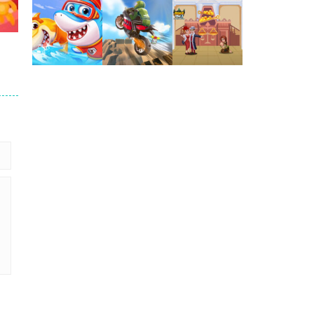
146
Jogaê
Jogaê
Jogaê
247
Jogaê
Jogaê
Jogaê