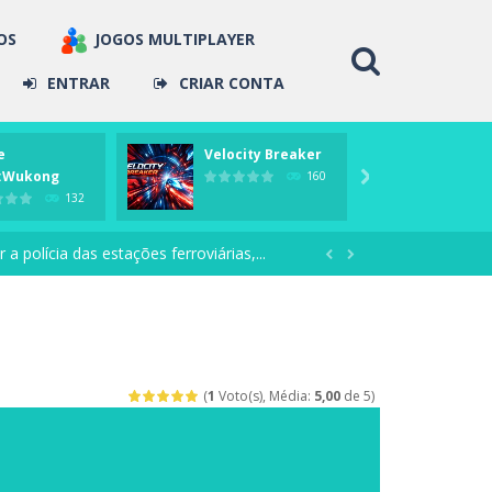
OS
JOGOS MULTIPLAYER
seus amigos, saia por...
ENTRAR
CRIAR CONTA
jogo naquele sistema a oferecer...
ecisa enfrentar o cientista...
e
Velocity Breaker
Space
:Wukong
160

 O Super Smash Remix é parecido...
132
polícia das estações ferroviárias,...


o com muita estratégia para impedir...
ason desperta sem a sua...
o essa versão é do Playstation,...
(
1
Voto(s), Média:
5,00
de 5)
o: Super Mario Bros., Super Mario...
cê controla Mario tocando enquanto...