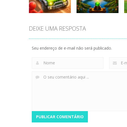
160
135
DEIXE UMA RESPOSTA
Bubble Shooter
Scrap Car Merge
Vale
Seu endereço de e-mail não será publicado.
137
157