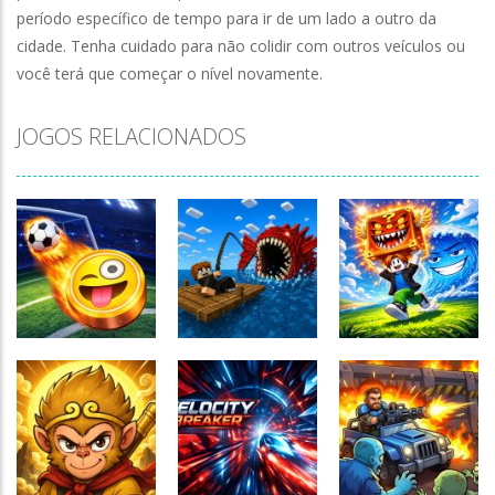
período específico de tempo para ir de um lado a outro da
cidade. Tenha cuidado para não colidir com outros veículos ou
você terá que começar o nível novamente.
JOGOS RELACIONADOS
Fishing: Catch
Obby Escape
TIny Football
the Secret
from Tsunami
Cup 2026
Brainrot
Brainrot
150
181
158