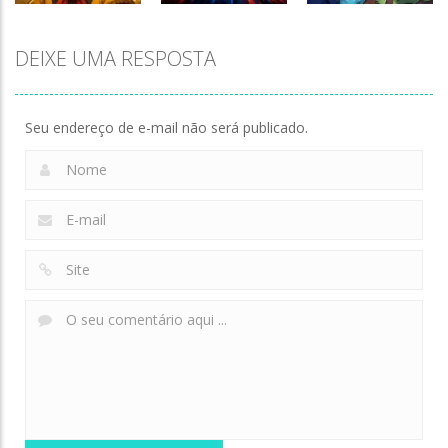
Zombie
DEIXE UMA RESPOSTA
Meme
Velocity
Defense: Last
Myth:Wukong
Breaker
Stand
136
166
133
Seu endereço de e-mail não será publicado.