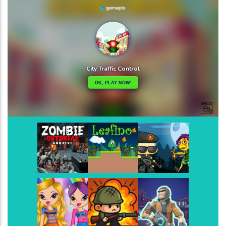
Super Bomberman
-
Super Bomberman foi o prim
Play
Play
Play